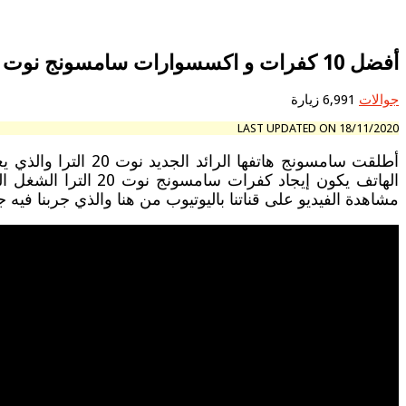
أفضل 10 كفرات و اكسسوارات سامسونج نوت 20 الترا
جوالات
6,991 زيارة
LAST UPDATED ON 18/11/2020
أطلقت سامسونج هاتفها الرائد الجديد نوت 20 الترا والذي يعتبر هاتفاً مميزاً طال انتظاره وسينافس بشراسة على لقب أقوى هاتف الذي كان قبل فترة
مشاهدة الفيديو على قناتنا باليوتيوب من هنا والذي جربنا فيه