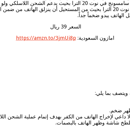
حن اللاسلكي ولو كان الهاتف ضمنه.
 الأكثر أمان.
الهاتف يبدو ضخماً جداً.
السعر 39 ريال
امازون السعودية:
https://amzn.to/3jmUi8p
مظهر ضخم.
لطخ شاشة وظهر الهاتف بالبصمات.