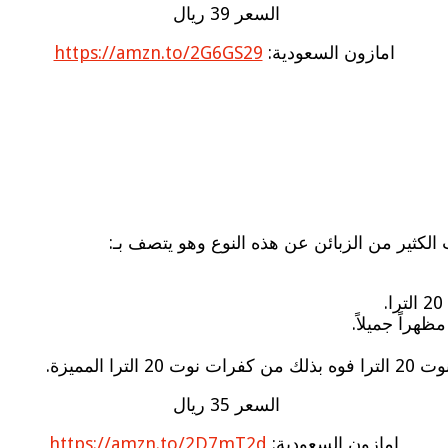
السعر 39 ريال
امازون السعودية:
https://amzn.to/2G6GS29
ث الكثير من الزبائن عن هذه النوع وهو يتصف بـ:
هراً جميلاً.
لمميزة.
السعر 35 ريال
امازون السعودية:
https://amzn.to/2D7mT2d