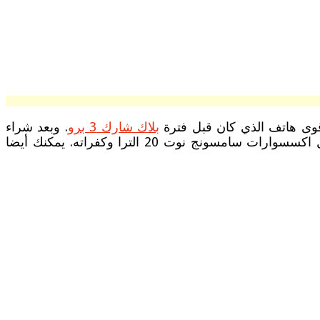
بلاك شارك 3 برو
. وبعد شراء
الهاتف يكون إيجاد كفرات سامسونج نوت 20 الترا الشغل الشاغل لكثير من العملاء وهنا نساعدكم في الوصول إلى كامل اكسسوارات سامسونج نوت 20 الترا وكفراته. يمكنك أيضا