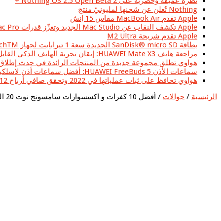
نظرة عميقة وحصرية على Nothing OS 2.5 Open Beta 2 +
Nothing تُعلن عن شحنها لمليونيّ منتج
Apple تقدم MacBook Air مقاس 15 إنش
Apple تكشف النقاب عن Mac Studio الجديد وتعزّز قدرات Mac Pro بشريحة Apple silicon
Apple تقدم شريحة M2 Ultra
بطاقة SanDisk® micro SD الجديدة سعة 1 تيرابايت لجهاز Nintendo SwitchTM تزود اللاعبين بمساحة تخزين أكبر لخوض المغامرات الجديدة في عالم Hyrule
مراجعة هاتف HUAWEI Mate X3: إتقان تجربة الهاتف الذكي القابل للطي على الشاشة الكبيرة
هواوي تطلق مجموعة جديدة من المنتجات الرائدة في حدث إطلاق سلسلة HUAWEI P60 في منطقة الشرق الأ
سماعات الأذن HUAWEI FreeBuds 5: أفضل سماعات أذن لاسلكية حقيقية ذات تصميم مبدع وجودة صوت عالية يمكنك الحصول عليها اليوم في المملكة العربية السعودية
هواوي تحافظ على ثبات عملياتها في 2022 وتحقق صافي أرباح 5.12 مليار دولار أمريكي
الرئيسية
/
جوالات
/
أفضل 10 كفرات و اكسسوارات سامسونج نوت 20 الترا