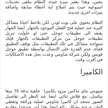
معين، وهذا يعتبر ميزة جيدة. النظام يتلقى تحديثات
اسبوعية حيث يتم اصلاح اية أخطاء سابقة واضافة
ميزات اخرى جديدة.
النظام يحتوي على بوت لودر، لكن يلاحظ احيانا مشاكل
كثيرة عند عملية فتح القفل الموجود بالجهاز. ايضا الجهاز
يفتقد الى تطبيقات جوجل. حتى لو حاولت تنزيل
تطبيقات جوجل من مركز التطبيقات بالجهاز فإنك
ستواجه مشاكل في تلك التطبيقات مثل توقف التطبيق
فجأة، عدم القدرة على الاتصال بواسطة تطبيق جوجل
فويس ولكن شركة شاومي وعدت بحل هذه الاشكاليات
في أقرب وقت.
الكاميرا
شيومي ماي ماكس مزود بكاميرا خلفية بدقة 16 ميغا
بيكسل، مع فلاش ثنائي. ايضا عند النظر الى تفاصيل
الصور ستجد ان كاميرا شاومي عملية ورائعة وتعطي
الوان ورؤية بشكل رائع ايضا. هذا أمر جيدجدا مقارنة