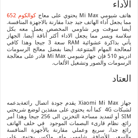
الأداء
هاتف شيومي Mi Max يحتوي على معاج
كوالكوم 652
مما يجعل أداء الهاتف جيد جدا مقارنة بالاجهزة المنافسة.
أيضا سوفت وير شاومي المخصص يعمل معه بكل
سلاسة ويسر مما يجعل الاداء أكثر أناقة أيضا. الجهاز
يأتي بذاكرة عشوائية RAM سعة 3 جيجا وهذا كافي
لمعالجة المهام المتنوعة. أيضا بفضل معالج الرسومات
ادرينو 510 فإن جهاز شيومي Mi Max قادر على معالجة
الرسومات والصور وتشغيل الألعاب.
العتاد
جهاز Xiaomi Mi Max يقدم جودة اتصال رائعةبدعمه
لشبكات 4G كما أنه يحتوي على منفذين لوضع شريحتي
SIM أو لتمديد مساحة التخزين الى 256 جيجا وهذا أمر
رائع. نظام قارىء البصمات الموجود في خلف الهاتف
رائع جدا، سريع وعملي مقارنة بالأجهزة المنافسة
والسعر. للأضافة. شاومي ماي ماكس يحتوي على