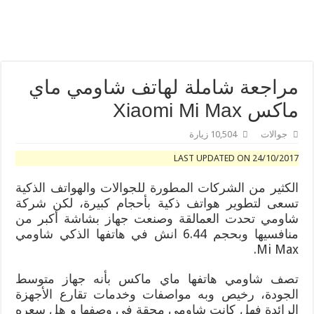
سماعات الأذن HUAWEI FreeBuds 5: أفضل سماعات أذن لاسلكية حقيقية ذات تصميم مبدع وجودة صوت عالية يمكنك الحصول عليها اليوم في المملكة العربية السعودية
هواوي تحافظ على ثبات عملياتها في 2022 وتحقق صافي أرباح 5.12 مليار دولار أمريكي
مراجعة شاملة لهاتف شاومي ماي
ماكس Xiaomi Mi Max
جوالات
10,504 زيارة
LAST UPDATED ON 24/10/2017
الكثير من الشركات المطورة للجوالات والهواتف الذكية
تسعى لتطوير هواتف ذكية بأحجام كبيرة، لكن شركة
شاومي تحدت العمالقة وصنعت جهاز بشاشة أكبر من
منافسيها وبحجم 6.44 انش في هاتفها الذكي شاومي
Mi Max.
تصف شاومي هاتفها ماي ماكس بأنه جهاز متوسط
الجودة، رخيص وبه مواصفات وخدمات تقارع الأجهزة
الرائدة فهل كانت شاومي محقة في وصفها و هل سعره