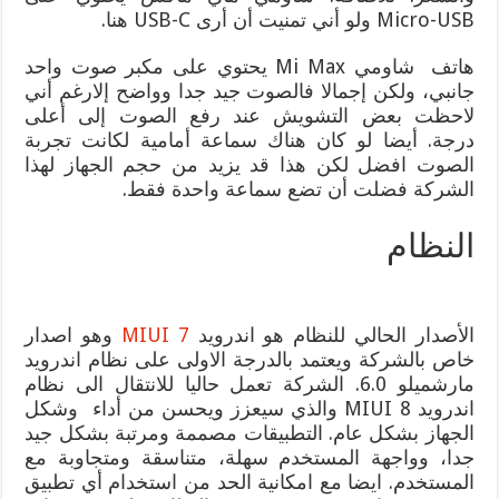
Micro-USB ولو أني تمنيت أن أرى USB-C هنا.
هاتف شاومي Mi Max يحتوي على مكبر صوت واحد
جانبي، ولكن إجمالا فالصوت جيد جدا وواضح إلارغم أني
لاحظت بعض التشويش عند رفع الصوت إلى أعلى
درجة. أيضا لو كان هناك سماعة أمامية لكانت تجربة
الصوت افضل لكن هذا قد يزيد من حجم الجهاز لهذا
الشركة فضلت أن تضع سماعة واحدة فقط.
النظام
الأصدار الحالي للنظام هو اندرويد
MIUI 7
وهو اصدار
خاص بالشركة ويعتمد بالدرجة الاولى على نظام اندرويد
مارشميلو 6.0. الشركة تعمل حاليا للانتقال الى نظام
اندرويد MIUI 8 والذي سيعزز ويحسن من أداء وشكل
الجهاز بشكل عام. التطبيقات مصممة ومرتبة بشكل جيد
جدا، وواجهة المستخدم سهلة، متناسقة ومتجاوبة مع
المستخدم. ايضا مع امكانية الحد من استخدام أي تطبيق