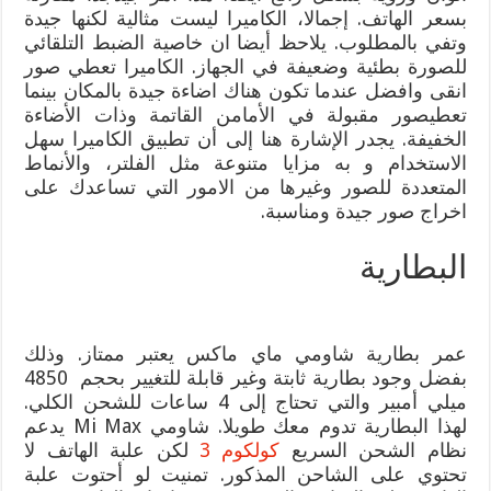
بسعر الهاتف. إجمالا، الكاميرا ليست مثالية لكنها جيدة
وتفي بالمطلوب. يلاحظ أيضا ان خاصية الضبط التلقائي
للصورة بطئية وضعيفة في الجهاز. الكاميرا تعطي صور
انقى وافضل عندما تكون هناك اضاءة جيدة بالمكان بينما
تعطيصور مقبولة في الأمامن القاتمة وذات الأضاءة
الخفيفة. يجدر الإشارة هنا إلى أن تطبيق الكاميرا سهل
الاستخدام و به مزايا متنوعة مثل الفلتر، والأنماط
المتعددة للصور وغيرها من الامور التي تساعدك على
اخراج صور جيدة ومناسبة.
البطارية
عمر بطارية شاومي ماي ماكس يعتبر ممتاز. وذلك
بفضل وجود بطارية ثابتة وغير قابلة للتغيير بحجم 4850
ميلي أمبير والتي تحتاج إلى 4 ساعات للشحن الكلي.
لهذا البطارية تدوم معك طويلا. شاومي Mi Max يدعم
نظام الشحن السريع
كولكوم 3
لكن علبة الهاتف لا
تحتوي على الشاحن المذكور. تمنيت لو أحتوت علبة