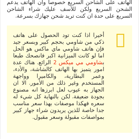
الهاتف على الشاحن السريع خصوصا وان الهاتف يدعم
الشحن السريع ولكن للأسف عليك شراء الشاحن
السريع على حدة ان كنت تريد شحن جهازك بسرعة.
أخيرا اذا كنت تود الحصول على هاتف
ذكي من شاومي بحجم كبير وبسعر جيد
فإن هاتف شاومي ماي ماكس هو الحل
اما لو كانت الميزانية اكبر فانصحك طبعا
ب
شاومي مي ميكس 2
الرائع. هناك عدة
امور يتميز بها الهاتف كالشاشة، والأدء،
وعمر البطارية، والكاميرا وواجهة
المستخدم وغير ذلك من الأمور. الا ان
الجهاز به عيوب لعل ابرزها انه مصنوع
بجودة ضعيفة. لكن بالنهاية كل شيء له
سعره فهكذا موصفات بهذا سعر مناسب
جدا خاصة للذين يريدون شراء جهاز كبير
بمواصفات مقبولة وسعر مقبول.