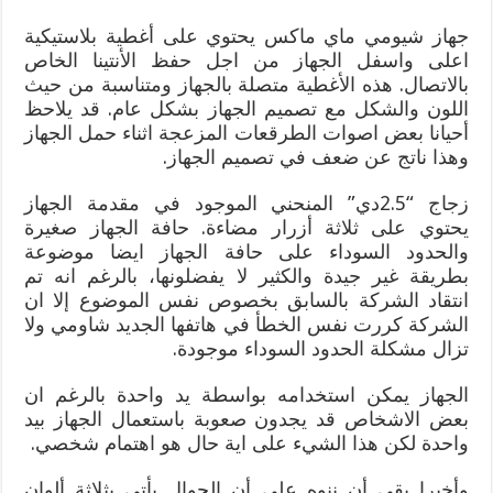
جهاز شيومي ماي ماكس يحتوي على أغطية بلاستيكية
اعلى واسفل الجهاز من اجل حفظ الأنتينا الخاص
بالاتصال. هذه الأغطية متصلة بالجهاز ومتناسبة من حيث
اللون والشكل مع تصميم الجهاز بشكل عام. قد يلاحظ
أحيانا بعض اصوات الطرقعات المزعجة اثناء حمل الجهاز
وهذا ناتج عن ضعف في تصميم الجهاز.
زجاج “2.5دي” المنحني الموجود في مقدمة الجهاز
يحتوي على ثلاثة أزرار مضاءة. حافة الجهاز صغيرة
والحدود السوداء على حافة الجهاز ايضا موضوعة
بطريقة غير جيدة والكثير لا يفضلونها، بالرغم انه تم
انتقاد الشركة بالسابق بخصوص نفس الموضوع إلا ان
الشركة كررت نفس الخطأ في هاتفها الجديد شاومي ولا
تزال مشكلة الحدود السوداء موجودة.
الجهاز يمكن استخدامه بواسطة يد واحدة بالرغم ان
بعض الاشخاص قد يجدون صعوبة باستعمال الجهاز بيد
واحدة لكن هذا الشيء على اية حال هو اهتمام شخصي.
وأخيرا بقي أن ننوه على أن الجوال يأتي بثلاثة ألوان