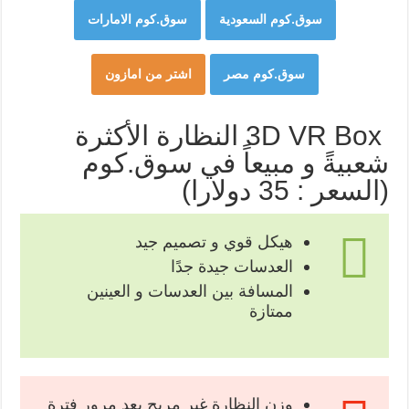
سوق.كوم السعودية
سوق.كوم الامارات
سوق.كوم مصر
اشتر من امازون
3D VR Box النظارة الأكثرة
شعبيةً و مبيعاً في سوق.كوم
(السعر : 35 دولارا)
هيكل قوي و تصميم جيد
العدسات جيدة جدًا
المسافة بين العدسات و العينين
ممتازة
وزن النظارة غير مريح بعد مرور فترة