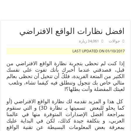
سماعات الأذن HUAWEI FreeBuds 5: أفضل سماعات أذن لاسلكية حقيقية ذات تصميم مبدع وجودة صوت عالية يمكنك الحصول عليها اليوم في المملكة العربية السعودية
هواوي تحافظ على ثبات عملياتها في 2022 وتحقق صافي أرباح 5.12 مليار دولار أمريكي
افضل نظارات الواقع الافتراضي
جوالات
34,061 زيارة
LAST UPDATED ON 01/10/2017
إذا كنت لم تحظى بتجربة نظارة الواقع الافتراضي من
قبل، فصدقني عندما أخبرك بأنك تفوت على نفسك
الكثير من المتعة الفريدة، فلكّ أن تتخيل أن تحظى بعالم
مثالي خاص بك تتجول وتنطلق فيه كيفما تشاء، وتلعب
لعبتك المفضلة وأنت بطلها؟!
كل هذا و المزيد تقدمه لك نظارة الواقع الافتراضي (أو
كما يحلو للبعض تسميتها بـ نظارة 3D) و التي سنقوم
بمراجعة أفضل الإصدارات المتوفرة منها في عالمنا
العربي، و بتكلفة جيدة كذلك، لكن في البداية عليك
بمعرفة بعض المعلومات البسيطة عن تقنية الواقع