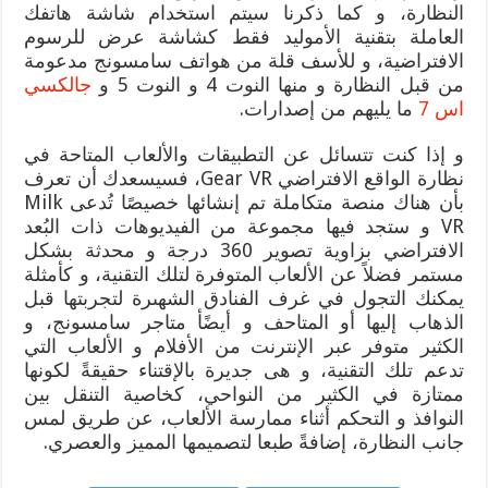
النظارة، و كما ذكرنا سيتم استخدام شاشة هاتفك
العاملة بتقنية الأموليد فقط كشاشة عرض للرسوم
الافتراضية، و للأسف قلة من هواتف سامسونج مدعومة
من قبل النظارة و منها النوت 4 و النوت 5 و
جالكسي
اس 7
ما يليهم من إصدارات.
و إذا كنت تتسائل عن التطبيقات والألعاب المتاحة في
نظارة الواقع الافتراضي Gear VR، فسيسعدك أن تعرف
بأن هناك منصة متكاملة تم إنشائها خصيصًا تُدعى Milk
VR و ستجد فيها مجموعة من الفيديوهات ذات البُعد
الافتراضي بزاوية تصوير 360 درجة و محدثة بشكل
مستمر فضلاً عن الألعاب المتوفرة لتلك التقنية، و كأمثلة
يمكنك التجول في غرف الفنادق الشهىرة لتجربتها قبل
الذهاب إليها أو المتاحف و أيضًأ متاجر سامسونج، و
الكثير متوفر عبر الإنترنت من الأفلام و الألعاب التي
تدعم تلك التقنية، و هى جديرة بالإقتناء حقيقةً لكونها
ممتازة في الكثير من النواحي، كخاصية التنقل بين
النوافذ و التحكم أثناء ممارسة الألعاب، عن طريق لمس
جانب النظارة، إضافةً طبعا لتصميمها المميز والعصري.