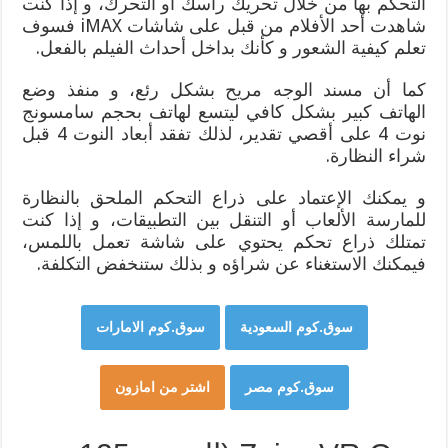
التحكم بها من خلال تحريك رأسك أو التحرك، و إذا كنت
شاهدت أحد الأفلام من قبل على شاشات iMAX فسوف
تعلم كيفية الشعور و كأنك بداخل أحداث الفيلم بالفعل.
كما أن مسند الوجه مريح بشكل رئع، و منفذ وضع
الهاتف كبير بشكل كافي ليتسع لهاتف بحجم سامسونج
نوت 4 على أقصي تقدير، لذلك تفقد أبعاد النوت 4 قبل
شراء النظارة.
و يمكنك الإعتماد على ذراع التحكم الملحق بالنظارة
للمارسة الألعاب أو التنقل بين التطبيقات، و إذا كنت
تمتلك ذراع تحكم يحتوي على شاشة تعمل باللمس،
فيمكنك الاستغناء عن شراؤه و بذلك ستنخفض التكلفة.
سوق.كوم السعودية
سوق.كوم الامارات
سوق.كوم مصر
اشتر من امازون