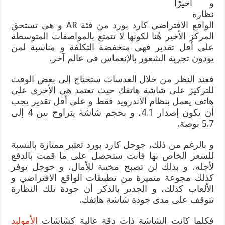
و أخيرًا
نظارة
الواقع الافتراضي كارد بورد من فئة AR و هى تستحق
المركز الأخير هُنا لكونها لا تتمتع بالمواصفات المتوسطة
على أقل تقدير فهى منخفضة التكلفة و مناسبة لمن
يودون تجربة الشعور بالإنغماس في عالم آخر.
فعند النظر من خلال العدسات ستحتاج إلى بعض الوقت
للتركيز على شاشة هاتفك حيث تعتمد هى الأخرى على
هاتف يعمل بنظام الاندرويد فقط و على أقل تقدير يجب
أن يكون إصدار 4.1، و بحجم شاشة يتراوح بين 4 إلى
5.7 بوصة.
و بالرغم من ذلك، جوجل كارد بورد تعتبر ممتازة بالنسبة
للسعر الخاص بها فأنت ستحصل على ما قمت بالدفع
لأجله، و بذلك لن تصبح مخيبة للأمال، و جوجل توفر
كذلك مجوعة متميزة من تطبيقات الواقع الافتراضي و
الألعاب كذلك، و الجدير بالذكر أن جودة تلك النظارة
تتوقف على مدى جودة شاشة هاتفك.
فكلما كانت الشاشة ذات دقة عالية كشاشات
الأموليد