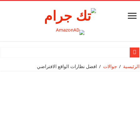
نظرة عميقة وحصرية على Nothing OS 2.5 Open Beta 2 +
الرئيسية
/
جوالات
/
افضل نظارات الواقع الافتراضي
Nothing تُعلن عن شحنها لمليونيّ منتج
Apple تقدم MacBook Air مقاس 15 إنش
Apple تكشف النقاب عن Mac Studio الجديد وتعزّز قدرات Mac Pro بشريحة Apple silicon
Apple تقدم شريحة M2 Ultra
بطاقة SanDisk® micro SD الجديدة سعة 1 تيرابايت لجهاز Nintendo SwitchTM تزود اللاعبين بمساحة تخزين أكبر لخوض المغامرات الجديدة في عالم Hyrule
مراجعة هاتف HUAWEI Mate X3: إتقان تجربة الهاتف الذكي القابل للطي على الشاشة الكبيرة
هواوي تطلق مجموعة جديدة من المنتجات الرائدة في حدث إطلاق سلسلة HUAWEI P60 في منطقة الشرق الأوسط وأفري