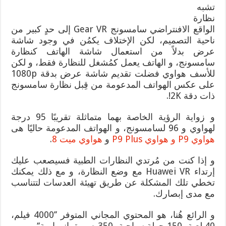
تشبه
نظارة
الواقع الافنتراضي سامسونج Gear VR إلى حدٍ كبير من
ناحية التصميم، لكن الإختلاف يكمُن في وجود شاشة
عرض بدلاً من استعمال شاشة الهاتف كنظارة
سامسونج، و الهاتف يعمل كمُشغل للنظارة فقط، و لكن
للأسف هواوي فضلت تقديم شاشة عرض بدقة 1080p
على عكس الهواتف المدعومة من قِبل نظارة سامسونج
ذات دقة 2K!.
و زواية الرؤية الخاصة بهما متماثلة تقريبًا 95 درجة
لهواوي و 96 لسامسونج، و الهواتف المدعومة حاليًا هى
هواوي P9 و هواوي P9 Plus
و
هواوي ميت 8
.
و إذا كنت من مُرتدي النظارات الطبية فسيصعب عليك
إرتداء Huawei VR مع وضع النظارة، و مع ذلك يمكنك
تخطي تلك المشكلة عن طريق تهيئة العدسات لتتناسب
مع مدى إبصارك.
و الرائع هُنا، هو المحتوي المجاني المتوفر ’’4000 فيلم،
40 لعبة، 150 جولة سياحية، 350 صورة بانورامية‘‘.