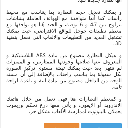
و يمكنك تعديل حجم النظارة بما يتناسب مع محيط
رأسك، كما أنها متوافقة مع الهواتف العاملة بشاشات
تتراوح بين 4.7 و 6 بوصة، و الجيد هُنا هو توافقها مع
معظم تطبيقات جوجل للواقع الافتراضي، حيث يمكنك
تشغيل العديد من التطبيقات والالعاب التي تعمل بتقنية
3D .
و هيكل النظارة مصنوع من مادة ABS البلاستيكية و
المعروف عنها صلابتها وجودتها الممتازتين، و المميزات
لم تنتهى بعد حيث يمكنك تهىئة مستوى تركيز الصورة
بكل سهولة بما يناسب راحتك، بالإضافة إلى أن مسند
الوجه من الداخل مصنوع من مادة لينة و ناعمة لراحة
تامة.
و كمعظم النظارات هنا فهى تعمل من خلال هاتفك
الاندرويد أو الايفون، و يأتي معها ذرع تحكم وريموت
يعملان بالبلوتوث لممارسة الألعاب بشكل حر.