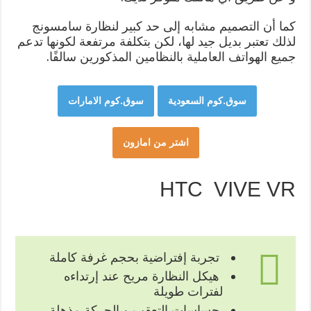
كما أن التصميم مشابه إلى حد كبير لنظارة سامسونج
لذلك تعتبر بديل جيد لها، لكن بتكلفة مرتفعة لكونها تدعم
جميع الهواتف العاملية بالنظامين المذكورين سالفًا.
سوق.كوم السعودية
سوق.كوم الامارات
اشتر من امازون
HTC VIVE VR
تجربة إفتراضية بحجم غرفة كاملة
هيكل النظارة مريح عند إرتداءه
لفترات طويلة
حساسات التعقب و الحركة مذهلة