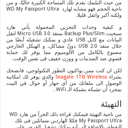
من حيث السُمك يقدم تلك المساحة الكبيرة حاليًا، و من
ناحية الحجم فهو مشابه لهارد WD My Passport Ultra
ولكنه أكبر واثقل قليلا.
و كبقية وحدات التخزين المحمولة يأتي هارد
سيجيت Backup Plus/Slim بمنفذ Micro USB 3.0 لنقل
البيانات مع كابل USB عادي و يمكنك تشغيله أيضًا من
خلال منفذ USB 2.0 دونّ مشاكل، و الهيكل الخارجي
مصنوع بالكامل من الألومنيوم مما يوفر لك حماية
قصوي ضد الصدمات و ووزن خفيف فى نفس الوقت.
لكن ان كنت ممن يواكبون التطور التكنولوجي، فانصحك
بشراء
Seagate 1TB Wireless
والذي يوفر لك امكانية
الوصول الى ملفاتك من أي جهاز أو جوال في البيت
بمجرد أن تشبكه بشبكة الـ WiFi .
التهيئة
من ناحية التهيئة فيمكنك قراءة ذلك الجزأ من هارد WD
My Passport Ultra فكلا الهاردين متماثلين فى تلك
النقطة، بالإضافة إلى أنه يمكنك تشغيل القرص على