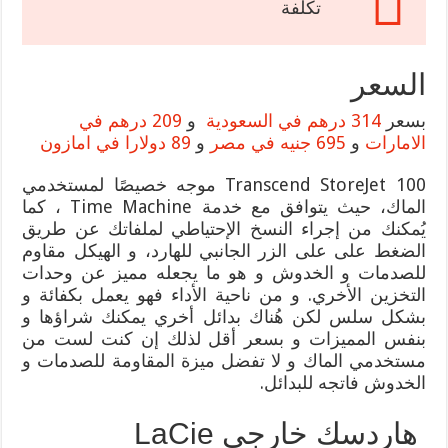
تكلفة
السعر
بسعر
314 درهم في السعودية
و
209 درهم في
الامارات
و
695 جنيه في مصر
و
89 دولارا في امازون
Transcend StoreJet 100 موجه خصيصًا لمستخدمي
الماك، حيث يتوافق مع خدمة Time Machine ، كما
يُمكنك من إجراء النسخ الإحتياطي لملفاتك عن طريق
الضغط على على الزر الجانبي للهارد، و الهيكل مقاوم
للصدمات و الخدوش و هو ما يجعله مميز عن وحدات
التخزين الأخري. و من ناحية الأداء فهو يعمل بكفائة و
بشكل سلس لكن هُناك بدائل أخري يمكنك شراؤها و
بنفس المميزات و بسعر أقل لذلك إن كنت لست من
مستخدمي الماك و لا تفضل ميزة المقاومة للصدمات و
الخدوش فاتجه للبدائل.
هاردسك خارجي LaCie