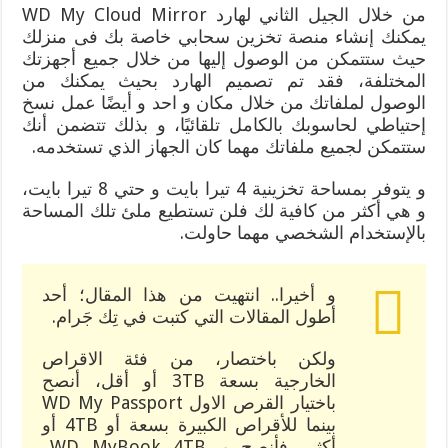
من خلال الجيل الثاني لهارد WD My Cloud Mirror
يمكنك إنشاء منصة تخزين سحابي خاصة بك فى منزلك
حيث ستتمكن من الوصول إليها من خلال جميع أجهزتك
المختلفة، فقد تم تصميم الهارد بحيث يمكنك من
الوصول لملفاتك من خلال مكان و احد و أيضًا عمل نسخ
إحتياطي لحاسوبك بالكامل تلقائيًا، و بذلك تتضمن أنك
ستتمكن لجميع ملفاتك مهما كان الجهاز الذي تستخدمه.
و يتوفر بمساحة تخزينية 4 تيرا بايت و حتي 8 تيرا بايت،
و هي أكثر من كافية لك فلن تستطيع ملئ تلك المساحة
بالإستخدام الشخصي مهما حاولت.
و أخيرا.. انتهيت من هذا المقال؛ أحد
أطول المقالات التي كتبت في تِك جَرام.
ولكن باختصار، من فئة الاقراص
الخارجية بسعة 3TB أو أقل، أنصح
باختيار القرص الاول WD My Passport
بينما للأقراص الكبيرة بسعة أو 4TB أو
أكثر، فأنصح بـ WD MyBook 4TB..