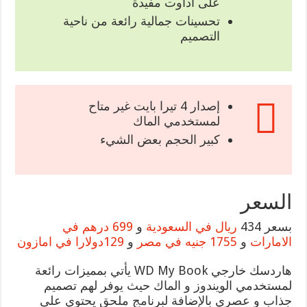
على أداوت مفيدة
تحسينات جمالية رائعة من ناحية
التصميم
إصدار 4 تيرا بايت غير متاح
لمستخدمي الماك
كبير الحجم بعض الشيء
السعر
بسعر 434
ريال في السعودية
و
699 درهم في
الامارات
و
1755 جنيه في مصر
و
129دولارا في امازون
هاردسك خارجي WD My Book يأتي بمميزات رائعة
لمستخدمي الويندوز و الماك حيث يوفر لهم تصميم
جذاب و عصري بالإضافة لبرنامج ملحق يحتوي على