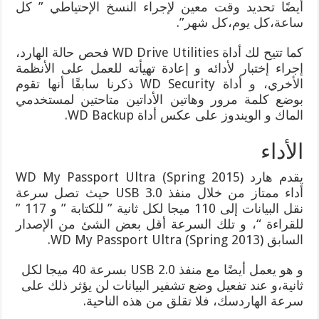
أيضًا تحديد وقت معين لإجراء النسخ الإحتياطي ” كل
ساعة،كل يوم،كل شهر”.
كما تتيح لك أداة WD Drive Utilities فحص حالة الهارد،
إجراء إختبار لأدائه و إعادة تهيأته للعمل على الأنظمة
الأخري، و أداة WD Security ذكرنا سابقًا أنها تقوم
بوضع كلمة مرور وهاتين الأداتين متاحتين لمستخدمي
الماك و الويندوز على عكس أداة WD Backup.
الأداء
يقدم هارد (WD My Passport Ultra (Spring 2015
أداء ممتاز من خلال منفذ USB 3.0 حيث تصل سرعة
نقل البيانات إلى 110 ميجا لكل ثانية ” للكتابة ” و 117 ”
للقراءة “، و تلك السرعة أقل بعض الشئ من الإصدار
السابق (2013 WD My Passport Ultra (Spring.
و هو يعمل أيضًا مع منفذ USB 2.0 بسرعة 40 ميجا لكل
ثانية،و عند تفعيل وضع تشفير البيانات لن يؤثر ذلك على
سرعة الهاردسك، فلا تقلق من هذه الناحية.