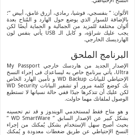
النسخ الإحتياطي.
الألوان: ” بنفسجي، فوشيا، رمادي، أزرق غامق، أبيض “؛
بالإضافة للسوار الذي يوضع حول الهارد و المُتاح بعدة
ألوان مختلفة للمزيد من الجمالية و الحماية أيضًا لكن
يجب عليك شراؤه، و كابل الـ USB يأتي بنفس لون
الهارديسك الخارجي.
البرنامج الملحق
الإصدار الجديد من هاردسك خارجي My Passport
Ultra، يأتي ببرنامج خاص به ليساعدك فى إجراء النسخ
الإحتياطي للبيانات WD Backup و تأمين الهارد الخاص
بك كوضع كلمة مرور أو تشفير البيانات WD Security
لكن عليك أن تتذكرها جيدًا ففي حالة نسيانها لا تستطيع
الوصول لملفاتك مهما حاولت.
و هو متاح فقط لمستخدمي الويندوز و قد تم تحسينه
بشكل كبير عن الإصدار السابق ” WD SmartWare ”
بحيث أصبح سهل الإستخدام بشكل يُمكنك من إجراء
النسخ الإحتياطي عن طريق ضغطات معدودة و يُمكنك