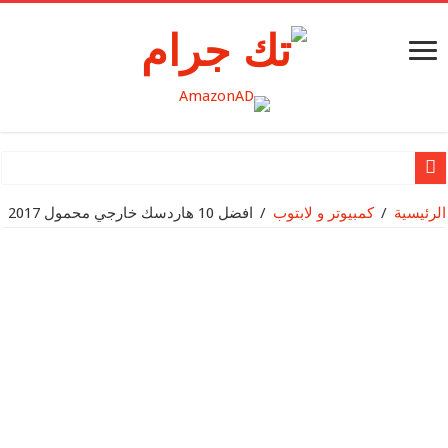
نظرة عميقة وحصرية على Nothing OS 2.5 Open Beta 2 +
الرئيسية
/
كمبيوتر و لابتوب
/
افضل 10 هاردسك خارجي محمول 2017
Nothing تُعلن عن شحنها لمليونيّ منتج
Apple تقدم MacBook Air مقاس 15 إنش
Apple تكشف النقاب عن Mac Studio الجديد وتعزّز قدرات Mac Pro بشريحة Apple silicon
Apple تقدم شريحة M2 Ultra
بطاقة SanDisk® micro SD الجديدة سعة 1 تيرابايت لجهاز Nintendo SwitchTM تزود اللاعبين بمساحة تخزين أكبر لخوض المغامرات الجديدة في عالم Hyrule
مراجعة هاتف HUAWEI Mate X3: إتقان تجربة الهاتف الذكي القابل للطي على الشاشة الكبيرة
هواوي تطلق مجموعة جديدة من المنتجات الرائدة في حدث إطلاق سلسلة HUAWEI P60 في منطقة الشرق الأوسط وأفري