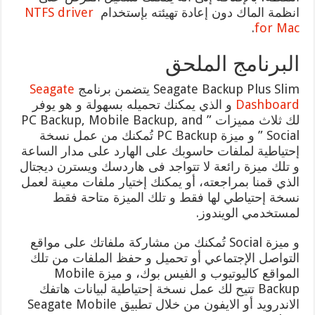
انظمة الماك دون إعادة تهيئته بإستخدام
NTFS driver
.
for Mac
البرنامج الملحق
Seagate Backup Plus Slim يتضمن برنامج
Seagate
Dashboard
و الذي يمكنك تحميله بسهولة و هو يوفر
لك ثلاث مميزات ” PC Backup, Mobile Backup, and
Social ” و ميزة PC Backup تُمكنك من عمل نسخة
إحتياطية لملفات حاسوبك على الهارد على مدار الساعة
و تلك ميزة رائعة لا تتواجد فى هاردسك ويسترن ديجتال
الذي قمنا بمراجعته، أو يمكنك إختيار ملفات معينة لعمل
نسخة إحتياطي لها فقط و تلك الميزة متاحة فقط
لمستخدمي الويندوز.
و ميزة Social تُمكنك من مشاركة ملفاتك على مواقع
التواصل الإجتماعي أو تحميل و حفظ الملفات من تلك
المواقع كاليوتيوب و الفيس بوك، و ميزة Mobile
Backup تتيح لك عمل نسخة إحتياطية لبيانات هاتفك
الاندرويد أو الايفون من خلال تطبيق Seagate Mobile