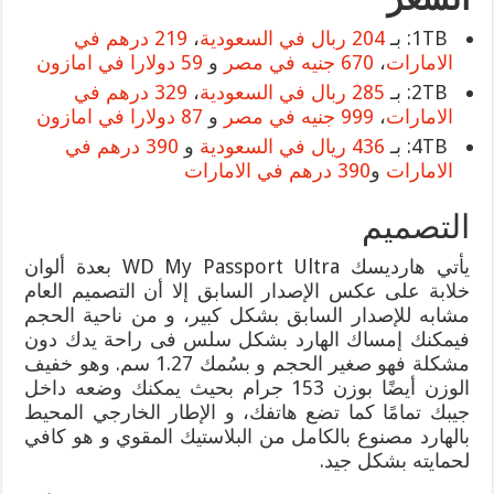
1TB: بـ
204 ربال في السعودية
،
219 درهم في
الامارات
،
670 جنيه في مصر
و
59 دولارا في امازون
2TB: بـ
285 ربال في السعودية
،
329 درهم في
الامارات
،
999 جنيه في مصر
و
87 دولارا في امازون
4TB: بـ
436 ريال في السعودية
و
390 درهم في
الامارات
و
390 درهم في الامارات
التصميم
يأتي هارديسك WD My Passport Ultra بعدة ألوان
خلابة على عكس الإصدار السابق إلا أن التصميم العام
مشابه للإصدار السابق بشكل كبير، و من ناحية الحجم
فيمكنك إمساك الهارد بشكل سلس فى راحة يدك دون
مشكلة فهو صغير الحجم و بسُمك 1.27 سم. وهو خفيف
الوزن أيضًا بوزن 153 جرام بحيث يمكنك وضعه داخل
جيبك تمامًا كما تضع هاتفك، و الإطار الخارجي المحيط
بالهارد مصنوع بالكامل من البلاستيك المقوي و هو كافي
لحمايته بشكل جيد.