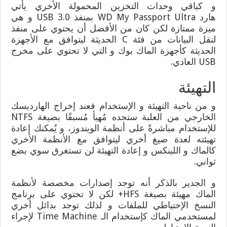
و كباقي وحدات التخزين المحمولة الأخري يأتي
هارد WD My Passport Ultra بمنفذ USB 3.0 و هي
ميزة ممتازة لكن كان من الأفضل أن يحتوي على منفذ
لنقل البيانات من فئة C الحديثة ليتوافق مع الأجهزة
الحديثة كأجهزة الماك بوك و التي لا تحتوي على مخرج
USB العادي.
التهيئة
و من ناحية التهيئة و الإستخدام فعند إخراج الهارديسك
الخارجي من العلبة ستجده مُهيأ مُسبقًا بصيغة NTFS
للإستخدام مباشرةً على أنظمة الويندوز، و يُمكنك إعادة
تهيئته لعدة صيغ أخري ليتوافق مع الأنظمة الأخري
كالماك و اللينكس و إعادة التهيئة لن تستغرق سوي بضع
ثواني.
و الجدير بالذكر أنه توجد إصدارات مخصصة لأنظمة
الماك مهيئة بصيغة HFS+ لكن لا تحتوي على برنامج
النسخ الإحتياطي للملفات و لذلك توجد بدائل أخري
لمستخدمي الماك كإستخدام الـ Time Machine لإجراء