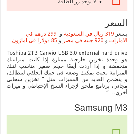
لا يوجد زِر للطاقة
السعر
بسعر
319 ريال في السعودية
و
299 درهم في
الامارات
و
920 جنيه في مصر
و
85 دولارا في امازون
Toshiba 2TB Canvio USB 3.0 external hard drive
هو وحدة تخزين خارجية ممتازة إذا كانت ميزانيتك
منخفضة و إذا أردت أيضًا حجم صغير مناسب لتلك
الميزانية بحيث يمكنك وضعه فى جيبك الخلفي لبنطالك،
و يتضمن العديد من المميزات مثل ” تخزين سحابي
مجاني، برنامج ملحق لإجراء النسخ الإحتياطي و ميزات
أخري… “
Samsung M3