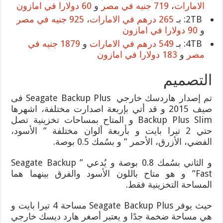
الامارات
،
719 جنيه في مصر
و
60 دولارا في امازون
2TB: بـ
265 درهم في الامارات
،
925 جنيه في مصر
و
90 دولارا في امازون
4TB: بـ
549 درهم في الامارات
و
1879 جنيه في
مصر
و
183 دولارا في امازون
التصميم
تم إصدار هاردسك خارجي Seagate Backup Plus فى
صيف 2015 و قد أتي بإربعة اصدارت مختلفة، اشهرها
Backup Plus Slim و المتاح بمساحات تخزينية تصل
حتي 2 تيرا بايت و بأربعة ألوان مختلفة ” الأسود،
الفضي، الأزرق، الأحمر ” و بسُمك 0.5 بوصة.
و الثاني بسُمك 0.8 بوصة و يُدعي ” Seagate Backup
Fast” و هو متاح باللون الأسود والفرق بينهما هما
المساحة التخزينية فقط.
حيث يوفر Seagate Backup Plus مساحة 4 تيرا بايت و
هي مساحة ضخمة جدًا و يعتبر أصغر هارد ديسك خارجي