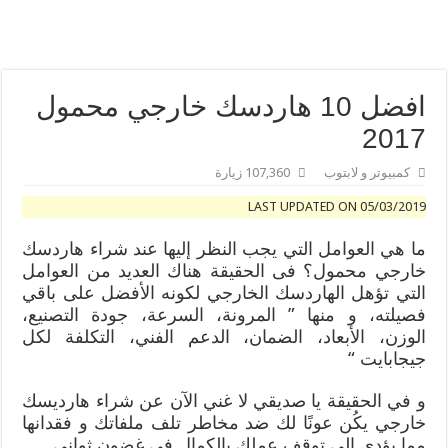
سماعات الأذن HUAWEI FreeBuds 5: أفضل سماعات أذن لاسلكية حقيقية ذات تصميم مبدع وجودة صوت عالية يمكنك الحصول عليها اليوم في المملكة العربية السعودية
هواوي تحافظ على ثبات عملياتها في 2022 وتحقق صافي أرباح 5.12 مليار دولار أمريكي
افضل 10 هاردسك خارجي محمول
2017
كمبيوتر و لابتوب
107,360 زيارة
LAST UPDATED ON 05/03/2019
ما هي العوامل التي يجب النظر إليها عند شراء هاردسك
خارجي محمول؟ فى الحقيقة هناك العديد من العوامل
التي تؤهل الهاردسك الخارجي لكونه الأفضل على باقي
فصيلته، و منها ” المرونة، السرعة، جودة التصنيع،
الوزن، الأبعاد، الضمان، الدعم الفني، التكلفة لكل
جيجابايت “
و في الحقيقة يا صديقي لا غني الآن عن شراء هارديسك
خارجي يكُن عونًا لك ضد مخاطر تلف ملفاتك و فقدانها
مما يؤدي إلى توقف عملك بالكمال فى غضون ثواني.