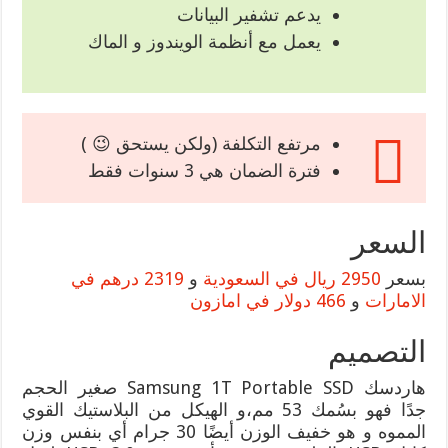
يدعم تشفير البيانات
يعمل مع أنظمة الويندوز و الماك
مرتفع التكلفة (ولكن يستحق 😉 )
فترة الضمان هي 3 سنوات فقط
السعر
بسعر
2950 ريال في السعودية
و
2319 درهم في
الامارات
و
466 دولار في امازون
التصميم
هاردسك Samsung 1T Portable SSD صغير الحجم
جدًا فهو بسُمك 53 مم،و الهيكل من البلاستيك القوي
المموه و هو خفيف الوزن أيضًا 30 جرام أي بنفس وزن