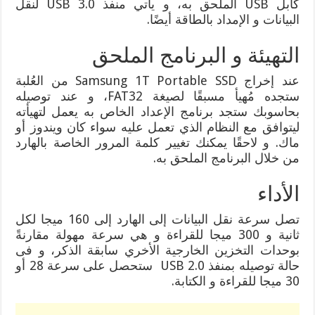
كابل USB الملحق به، و يأتي منفذ USB 3.0 لنقل
البيانات و الإمداد بالطاقة أيضًا.
التهيئة و البرنامج الملحق
عند إخراج Samsung 1T Portable SSD من العُلبة
ستجده مُهيأ مسبقًا لصيغة FAT32، و عند توصيله
بحاسوبك ستجد برنامج الإعداد الخاص به يعمل لتهيأته
ليتوافق مع النظام الذي تعمل عليه سواء كان ويندوز أو
ماك. و لاحقًا يمكنك تغيير كلمة المرور الخاصة بالهارد
من خلال البرنامج الملحق به.
الأداء
تصل سرعة نقل البيانات إلى الهارد إلى 160 ميجا لكل
ثانية و 300 ميجا للقراءة و هي سرعة مهولة مقارنةً
بوحدات التخزين الخارجية الأخري سابقة الذكر، و فى
حالة توصيله بمنفذ USB 2.0 ستحصل على سرعة 28 أو
30 ميجا للقراءة و الكتابة.