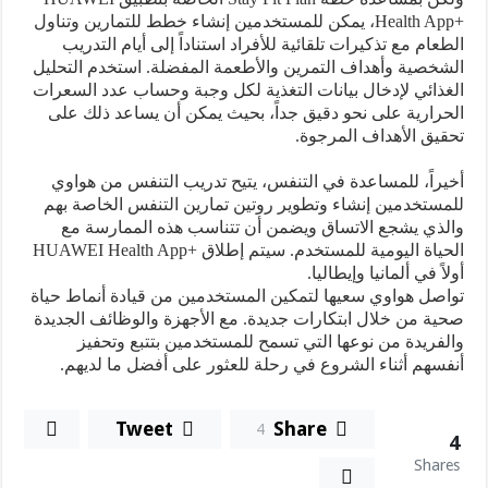
Health App+
، يمكن للمستخدمين إنشاء خطط للتمارين وتناول
الطعام مع تذكيرات تلقائية للأفراد استناداً إلى أيام التدريب
الشخصية وأهداف التمرين والأطعمة المفضلة. استخدم التحليل
الغذائي لإدخال بيانات التغذية لكل وجبة وحساب عدد السعرات
الحرارية على نحو دقيق جداً، بحيث يمكن أن يساعد ذلك على
تحقيق الأهداف المرجوة.
أخيراً، للمساعدة في التنفس، يتيح تدريب التنفس من هواوي
للمستخدمين إنشاء وتطوير روتين تمارين التنفس الخاصة بهم
والذي يشجع الاتساق ويضمن أن تتناسب هذه الممارسة مع
الحياة اليومية للمستخدم. سيتم إطلاق
HUAWEI Health App+
أولاً في ألمانيا وإيطاليا.
تواصل هواوي سعيها لتمكين المستخدمين من قيادة أنماط حياة
صحية من خلال ابتكارات جديدة. مع الأجهزة والوظائف الجديدة
والفريدة من نوعها التي تسمح للمستخدمين بتتبع وتحفيز
أنفسهم أثناء الشروع في رحلة للعثور على أفضل ما لديهم.
Tweet
Share
4
4
Shares