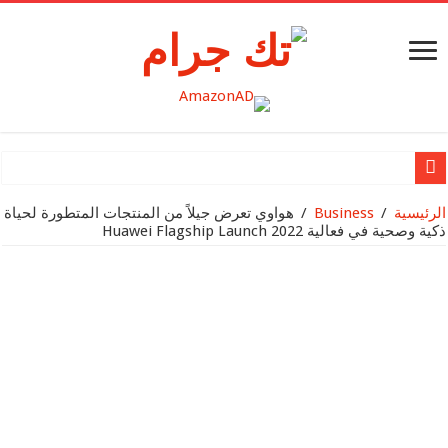
نظرة عميقة وحصرية على Nothing OS 2.5 Open Beta 2 +
الرئيسية
/
Business
/
هواوي تعرض جيلاً من المنتجات المتطورة لحياة
ذكية وصحية في فعالية Huawei Flagship Launch 2022
Nothing تُعلن عن شحنها لمليونيّ منتج
Apple تقدم MacBook Air مقاس 15 إنش
Apple تكشف النقاب عن Mac Studio الجديد وتعزّز قدرات Mac Pro بشريحة Apple silicon
Apple تقدم شريحة M2 Ultra
بطاقة SanDisk® micro SD الجديدة سعة 1 تيرابايت لجهاز Nintendo SwitchTM تزود اللاعبين بمساحة تخزين أكبر لخوض المغامرات الجديدة في عالم Hyrule
مراجعة هاتف HUAWEI Mate X3: إتقان تجربة الهاتف الذكي القابل للطي على الشاشة الكبيرة
هواوي تطلق مجموعة جديدة من المنتجات الرائدة في حدث إطلاق سلسلة HUAWEI P60 في منطقة الشرق الأوسط وأفري