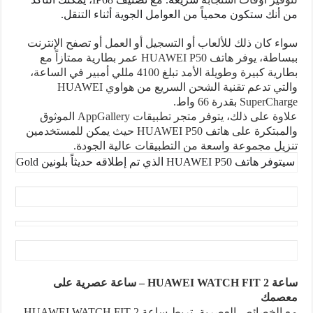
من أنك ستكون محمياً من العوامل الجوية أثناء التنقل.
سواء كان ذلك للألعاب أو التسجيل أو العمل أو تصفح الإنترنت
ببساطة، يوفر هاتف
HUAWEI P50
عمر بطارية ممتازاً مع
بطارية كبيرة وطويلة الأمد تبلغ 4100 مللي أمبير في الساعة،
والتي تدعم تقنية الشحن السريع من هواوي
HUAWEI
SuperCharge
بقدرة 66 واط.
علاوة على ذلك، يتوفر متجر تطبيقات
AppGallery
الموثوق
والمبتكرة على هاتف
HUAWEI P50
حيث يمكن للمستخدمين
تنزيل مجموعة واسعة من التطبيقات عالية الجودة.
سيتوفر هاتف 
HUAWEI P50
 الذي تم إطلاقه حديثاً بلونين 
coa Gold
ساعة
HUAWEI WATCH FIT 2
– ساعة عصرية على
معصمك
مع الخصائص العصرية، تربط ساعة
HUAWEI WATCH FIT 2