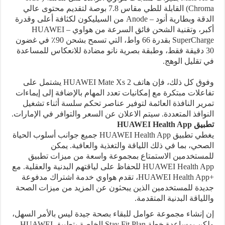
Chroma
) القابلة للطي مقاس 7.8 بوصة لتقديم محتوى عالي
الدقة وبطارية أنود –
Anode
من السيليكون لكثافة أعلى وقدرة
أكبر، وتقنية الشحن فائق السرعة من هواوي –
HUAWEI
SuperCharge
بقدرة 66 واط، التي تسمح بشحن 90٪ في غضون
30 دقيقة فقط، وطبقة بصرية نانو مضادة للانعكاس للمساعدة
في تقليل الوهج.
وفوق كل ذلك، فإن هاتف
HUAWEI Mate Xs 2
يشتمل على
تفاعلات مبتكرة مع إمكانيات تعدد المهام بالإضافة إلى إيماءات
تمرير النافذة العائمة لتوفير عناصر تحكم سلسة أثناء تشغيل
النوافذ المتعددة. سيتم الاعلان عن السعر والتوافر في الإمارات.
تطبيق
HUAWEI Health App
يغطي تطبيق
HUAWEI Health App
جميع جوانب أسلوب الحياة
الصحي، بما في ذلك اللياقة والتغذية والعافية. يمكن
للمستخدمين الاستمتاع بمجموعة واسعة من ميزات تطبيق
HUAWEI Health App
للحفاظ على لياقتهم البدنية والعقلية. مع
HUAWEI Health App+
، تقدم هواوي خدمة اشتراك مدفوعة
جديدة للمستخدمين الذين يبحثون عن المزيد من ميزات الصحة
واللياقة البدنية المتقدمة.
إن إنشاء مجموعة عوامل للبقاء بصحة جيدة ليس بالأمر السهل،
ولكن بمساعدة خطة
Stay Fit Plan
الخاصة بتطبيق
HUAWEI