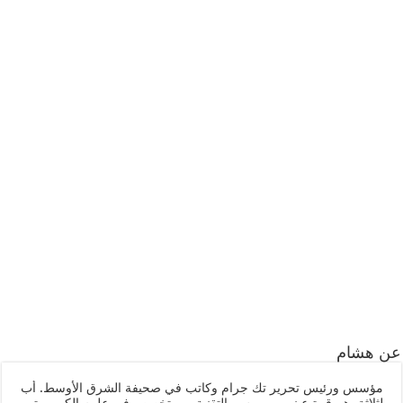
عن هشام
مؤسس ورئيس تحرير تك جرام وكاتب في صحيفة الشرق الأوسط. أب
لثلاثة، هم قرة عيني، مهووس بالتقنية، و متخصص في علوم الكومبيوتر.