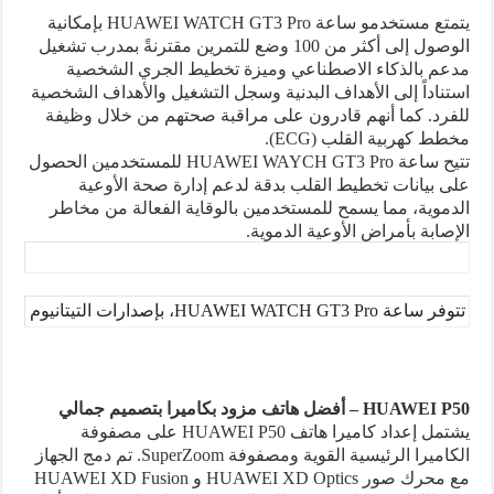
يتمتع مستخدمو ساعة
HUAWEI WATCH GT3 Pro
بإمكانية
الوصول إلى أكثر من 100 وضع للتمرين مقترنةً بمدرب تشغيل
مدعم بالذكاء الاصطناعي وميزة تخطيط الجري الشخصية
استناداً إلى الأهداف البدنية وسجل التشغيل والأهداف الشخصية
للفرد. كما أنهم قادرون على مراقبة صحتهم من خلال وظيفة
مخطط كهربية القلب (
ECG
)
.
تتيح ساعة
HUAWEI WAYCH GT3 Pro
للمستخدمين الحصول
على بيانات تخطيط القلب بدقة لدعم إدارة صحة الأوعية
الدموية، مما يسمح للمستخدمين بالوقاية الفعالة من مخاطر
الإصابة بأمراض الأوعية الدموية.
تتوفر ساعة 
HUAWEI WATCH GT3 Pro
، بإصدارات التيتانيوم والسيراميك، ا
HUAWEI P50
– أفضل هاتف مزود بكاميرا بتصميم جمالي
يشتمل إعداد كاميرا هاتف
HUAWEI P50
على مصفوفة
الكاميرا الرئيسية القوية ومصفوفة
SuperZoom
. تم دمج الجهاز
مع محرك صور
HUAWEI XD Optics
و
HUAWEI XD Fusion