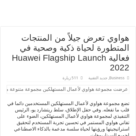
سماعات الأذن HUAWEI FreeBuds 5: أفضل سماعات أذن لاسلكية حقيقية ذات تصميم مبدع وجودة صوت عالية يمكنك الحصول عليها اليوم في المملكة العربية السعودية
هواوي تحافظ على ثبات عملياتها في 2022 وتحقق صافي أرباح 5.12 مليار دولار أمريكي
هواوي تعرض جيلاً من المنتجات
المتطورة لحياة ذكية وصحية في
فعالية Huawei Flagship Launch
2022
Business
,
جديد التقنية
511 زيارة
عرضت مجموعة هواوي لأعمال المستهلكين مجموعة متنوعة من المنتجات المتطورة في
تضع مجموعة هواوي لأعمال المستهلكين المستخدمين دائما في
قلب ما تفعله. وفي حفل الإطلاق، سلط ريتشارد يو، الرئيس
التنفيذي لمجموعة هواوي لأعمال المستهلكين، الضوء على
تفاني هواوي المستمر في تحسين تجربة المستخدم لتحقيق
استراتيجيتها ورؤيتها لحياة سلسة مدعمة بالذكاء الاصطناعي
لجميع السيناريوهات.