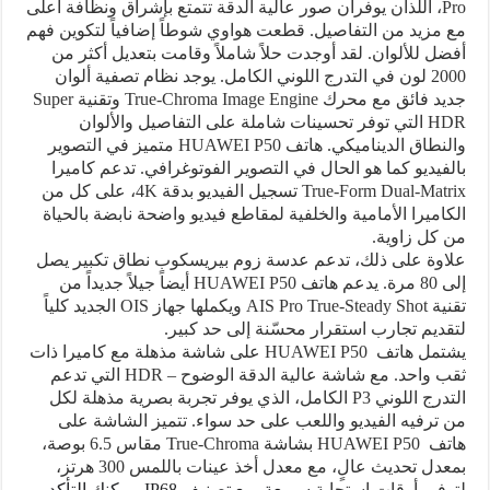
Pro
، اللذان يوفران صور عالية الدقة تتمتع بإشراق ونظافة أعلى
مع مزيد من التفاصيل. قطعت هواوي شوطاً إضافياً لتكوين فهم
أفضل للألوان. لقد أوجدت حلاً شاملاً وقامت بتعديل أكثر من
2000 لون في التدرج اللوني الكامل. يوجد نظام تصفية ألوان
جديد فائق مع محرك
True-Chroma Image Engine
وتقنية
Super
HDR
التي توفر تحسينات شاملة على التفاصيل والألوان
والنطاق الديناميكي. هاتف
HUAWEI P50
متميز في التصوير
بالفيديو كما هو الحال في التصوير الفوتوغرافي. تدعم كاميرا
True-Form Dual-Matrix
تسجيل الفيديو بدقة
4K
، على كل من
الكاميرا الأمامية والخلفية لمقاطع فيديو واضحة نابضة بالحياة
من كل زاوية.
علاوة على ذلك، تدعم عدسة زوم بيريسكوب نطاق تكبير يصل
إلى 80 مرة. يدعم هاتف
HUAWEI P50
أيضاً جيلاً جديداً من
تقنية
AIS Pro True-Steady Shot
ويكملها جهاز
OIS
الجديد كلياً
لتقديم تجارب استقرار محسّنة إلى حد كبير.
يشتمل هاتف
HUAWEI P50
على شاشة مذهلة مع كاميرا ذات
ثقب واحد. مع شاشة عالية الدقة الوضوح –
HDR
التي تدعم
التدرج اللوني
P3
الكامل، الذي يوفر تجربة بصرية مذهلة لكل
من ترفيه الفيديو واللعب على حد سواء. تتميز الشاشة على
هاتف
HUAWEI P50
بشاشة
True-Chroma
مقاس 6.5 بوصة،
بمعدل تحديث عالٍ، مع معدل أخذ عينات باللمس 300 هرتز،
لتوفير أوقات استجابة
سريعة. مع تصنيف
IP68
، يمكنك التأكد