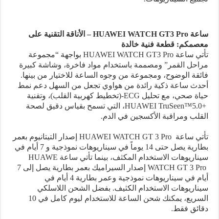
ساعة
HUAWEI WATCH GT3 Pro
– الأناقة التقنية على
معصمكم: قطعة فنية خالدة
تأتي ساعة
HUAWEI WATCH GT3 Pro
بواجهة “مجموعة
مراحل القمر” ومصممة باستخدام مواد فاخرة، وشاشة كبيرة
فائقة الوضوح، ومجموعة من وجوه الساعة للاختيار من بينها.
أحدث ساعة ذكية رائدة من هواوي تجعل من السهل دعم نمط
حياة صحي، مع تحليل
ECG
-(تخطيط كهربية القلب)،
و
تقنية
HUAWEI TruSeen™5.0+
، التي تسمح بقياس دقيق لصحة
القلب ومراقبة الأكسجين في الدم.
تأتي ساعة
HUAWEI WATCH GT 3 Pro
إصدار التيتانيوم بعمر
بطارية يصل حتى 14 يوماً في سيناريوهات نموذجية و 7 أيام في
سيناريوهات الاستخدام المكثف، بينما تأتي ساعة
HUAWE
WATCH GT 3 Pro
إصدار السيراميك بعمر بطارية يصل إلى 7
أيام في سيناريوهات نموذجية وعمر بطارية 4 أيام في
سيناريوهات الاستخدام الكثيف. بفضل الشحن اللاسلكي
السريع، يمكنك شحن الساعة للاستخدام ليوم كامل في 10
دقائق فقط.