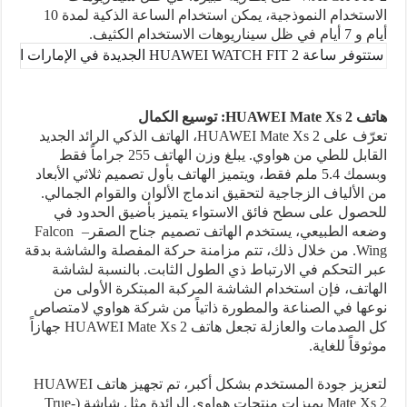
الاستخدام النموذجية، يمكن استخدام الساعة الذكية لمدة 10
أيام و 7 أيام في ظل سيناريوهات الاستخدام الكثيف.
ستتوفر ساعة 
HUAWEI WATCH FIT 2
 الجديدة في الإمارات العربية المتح
هاتف
HUAWEI Mate Xs 2
: توسيع الكمال
تعرّف على
HUAWEI Mate Xs 2
، الهاتف الذكي الرائد الجديد
القابل للطي من هواوي. يبلغ وزن الهاتف 255 جراماً فقط
وبسمك 5.4 ملم فقط، ويتميز الهاتف بأول تصميم ثلاثي الأبعاد
من الألياف الزجاجية لتحقيق اندماج الألوان والقوام الجمالي.
للحصول على سطح فائق الاستواء يتميز بأضيق الحدود في
وضعه الطبيعي، يستخدم الهاتف تصميم
جناح الصقر
–
Falcon
Wing
. من خلال ذلك، تتم مزامنة حركة المفصلة والشاشة بدقة
عبر التحكم في الارتباط ذي الطول الثابت. بالنسبة لشاشة
الهاتف، فإن استخدام الشاشة المركبة المبتكرة الأولى من
نوعها في الصناعة والمطورة ذاتياً من شركة هواوي لامتصاص
كل الصدمات والعازلة تجعل هاتف
HUAWEI Mate Xs 2
جهازاً
موثوقاً للغاية.
لتعزيز جودة المستخدم بشكل أكبر، تم تجهيز هاتف
HUAWEI
Mate Xs 2
بميزات منتجات هواوي الرائدة مثل شاشة (
True-