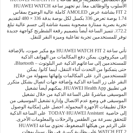
الأسلوب والوظائف معاً. تم تجهيز ساعة
HUAWEI WATCH
FIT 2
بشاشة عرض
AMOLED
كاملة عالية الوضوح بمقاس
1.74 بوصة تعرض 336 بكسل لكل بوصة بدقة 336 × 480 لتقديم
تجربة بصرية ممتازة مصحوبة بنسبة شاشة إلى جسم عالية تبلغ
72.2٪. تتميز الساعة أيضاً بتصميم رقعة الشطرنج كواجهة جديدة
توفر للمستخدمين تجربة تفاعلية وميزة النقر للنقل.
تأتي ساعة
HUAWEI WATCH FIT 2
مع مكبر صوت، بالإضافة
إلى ميكروفون. يمكن دفع المكالمات من الهواتف الذكية
للمستخدمين إلى ساعاتهم الذكية عبر البلوتوث –
Bluetooth
،
حتى يتمكنوا من التحدث أثناء التنقل، أينما كانوا. يمكن
للمستخدمين الرد على المكالمات وإنهائها بسهولة من خلال
النقر على زر الساعة الذكية وإضافة جهات اتصال بشكل متكرر
في تطبيق
HUAWEI Health App
. يمكنهم أيضاً تشغيل
الموسيقى مباشرةً على الساعة الذكية من خلال تشغيل
الموسيقى في وضع عدم الاتصال وإدارة تشغيل الموسيقى من
خلال تطبيقات الأجهزة المحمولة. احصل على إمكانية الوصول
إلى خاصية
HUAWEI Assistant
∙
TODAY
على الساعة الذكية
للتحقق بسرعة من الطقس والرحلات والمعلومات الأخرى.
على الرغم من هيكلها المضغوط، تحتوي ساعة
HUAWEI
WATCH FIT 2
على بطارية كبيرة. في ظل سيناريوهات