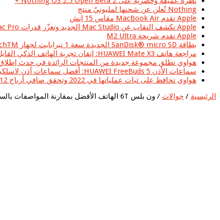
نظرة عميقة وحصرية على Nothing OS 2.5 Open Beta 2 +
Nothing تُعلن عن شحنها لمليونيّ منتج
Apple تقدم MacBook Air مقاس 15 إنش
Apple تكشف النقاب عن Mac Studio الجديد وتعزّز قدرات Mac Pro بشريحة Apple silicon
Apple تقدم شريحة M2 Ultra
بطاقة SanDisk® micro SD الجديدة سعة 1 تيرابايت لجهاز Nintendo SwitchTM تزود اللاعبين بمساحة تخزين أكبر لخوض المغامرات الجديدة في عالم Hyrule
مراجعة هاتف HUAWEI Mate X3: إتقان تجربة الهاتف الذكي القابل للطي على الشاشة الكبيرة
هواوي تطلق مجموعة جديدة من المنتجات الرائدة في حدث إطلاق سلسلة HUAWEI P60 في منطقة الشرق الأ
سماعات الأذن HUAWEI FreeBuds 5: أفضل سماعات أذن لاسلكية حقيقية ذات تصميم مبدع وجودة صوت عالية يمكنك الحصول عليها اليوم في المملكة العربية السعودية
هواوي تحافظ على ثبات عملياتها في 2022 وتحقق صافي أرباح 5.12 مليار دولار أمريكي
الرئيسية
/
جوالات
/
ون بلس 6T الهاتف الأفضل بمقارنة المواصفات بالسعر (OnePlus 6T)