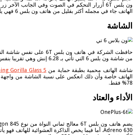
الهاتف جاء في مجمله أكثر بقليل من هاتف ون بلس 6 فهي يأتي بارتفاع 157.5 ملم وعرض 74.9 ملم وسمك 8.2 ملم ويصل وزنه إلى 180 غرام.
الشاشة
من شاشة ون بلس 6 التي تأتي بـ 6.28 إنش وهي تقريبا بنفس حجم كل من هاتفي
شاشة الهاتف محمية بطبقة حماية من
ing Gorilla Glass 5
78% فقط.
الأداء والعتاد
يضم هاتف ون بلس 6T معالج ثماني النواة من نوع Snapdragon 845 بدقة تصنيع 10 نانومتر (مقارنة ب 7 نانوميتر فقط للميت 20 و