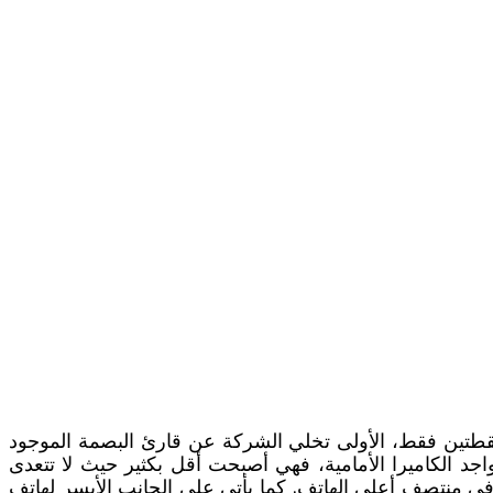
لسابقيه فهو تقريبا يحافظ على نفس تصميم ون بلاس 6 ويختلف عنه في نقطتين فقط، الأولى تخلي الشركة عن قارئ البصمة الموجود
د الكاميرا الأمامية، فهي أصبحت أقل بكثير حيث لا تتعدى
في منتصف أعلى الهاتف. كما يأتي على الجانب الأيسر لهاتف