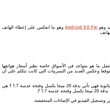
Android 9.0 Pie
وهو ما انعكس على إعطاء الهاتف
هاتف.
فضل ما هو متواجد في الأسواق خاصة نظير أسعار هواتفها
ة على نفس كاميرات الإصدار السابق ون بلس 6 وهو عكس ما كان متوقعا وعكس العديد من التسريبات التي كانت تتكلم على أن
فالهاتف يأتي بكاميرا خلفية مزدوجة مع فلاش مزدوج، الكاميرا الرئيسية تأتي بدقة 16 ميجا بكسل وفتحة عدسة 1.7 f أما الثانوية فهي تأتي بدقة 20 ميجا بكسل وفتحة عدسة 1.7 f هي