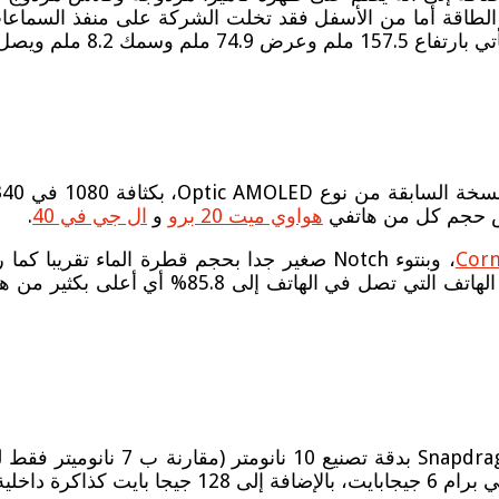
هواوي ميت 20 برو
و
ال جي في 40
.
Corn