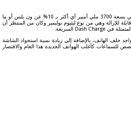
استغلت شركة ون بلس المكان المخصص في إصدارها السابق لمنفذ السماعات في زيادة حجم البطارية والتي أصبحت تأتي بسعة 3700 ملي أمبير أي أكثر بـ 10% عن ون بلس أو ما
ية الهاتف غير قابلة للإزالة وهي من نوع ليثيوم بوليمير وكان من المنتظر أن
واجد خلف الهاتف، بالإضافة إلى زيادة نسبة استحواذ الشاشة
خصص للسماعات كأغلب الهواتف الجديدة هذا العام والاقتصار