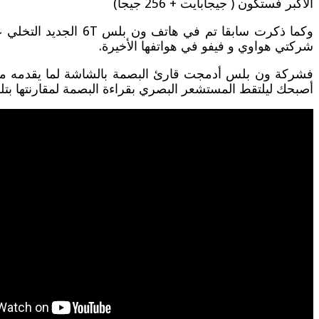
الأكبر فستكون ( جيجابايت + 256 جيجا)
شركتي هواوي و فيفو في هواتفها الأخيرة.
فشركة ون بلس أدمجت قارئ البصمة بالشاشة لما يقدمه من
أصبحك ليلتقط المستشعر البصري بقراءة البصمة لمقارنتها بتل