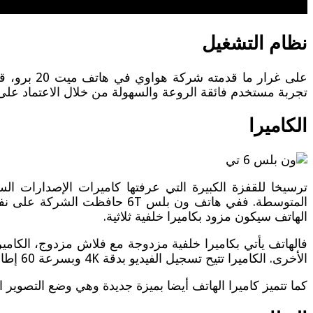
نظام التشغيل
على غرار ما قدمته شركة هواوي في هاتف ميت 20 برو، قامت شركة ون بلس على الاعتماد على أحدث أنظمة الأندرويد وهو
تجربة مستخدم فائقة الروعة والسهولة من خلال الاعتماد على
الكاميرا
ترسيخا للقفزة الكبيرة التي عرفتها كاميرات الإصدارات 
الهاتف سيكون مزود بكاميرا خلفية ثلاثية.
الأخرى. الكاميرا تتيح تسجيل الفيديو بدقة 4K وبسرعة 60 إطار في الثانية. كما أن هاتف ون بلس 6T يأتي أيضا بكاميرا أمامية بدقة 20 ميجا بكسل وفتحة عدسة 1.7 f.
كما تتميز كاميرا الهاتف أيضا بميزة جديدة وهي وضع التصوير الليلي Night Mode التي تعمل على تحسين عملية التقاط الصور وتسجيل الفيديو في الإضا