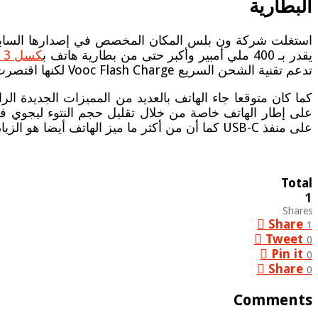
البطارية
يقدر بـ 400 ملي أمبير وأكبر حتى من بطارية هاتف ب
كسل 3 اكس
تدعم تقنية الشحن السريع Vooc Flash Charge لكنها اقتصرت على استعمال نفس الخاصية الموجودة في الإصدار السابق والمتمثلة في Dash Charge السريعة.
كما كان متوقعا جاء الهاتف بالعديد من المميزات الجديدة ا
على إطار الهاتف خاصة من خلال تقليل حجم النتوء ليجوي فقط
على منفذ USB-C كما أن من أكثر ما ميز الهاتف أيضا هو الزيادة الكبيرة في سعة البطارية التي أصبحت بـ 3700 ملي أمبير.
Total
1
Shares
Share
1
Tweet
0
Pin it
0
Share
0
Comments