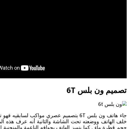
تصميم ون بلس 6T
خلف الهاتف ووضعته تحت الشاشة والثانية أنه عرف هذه المر
حجم قطرة ماء . كما يتميز الهاتف بحوافه الناعمة والمنحني