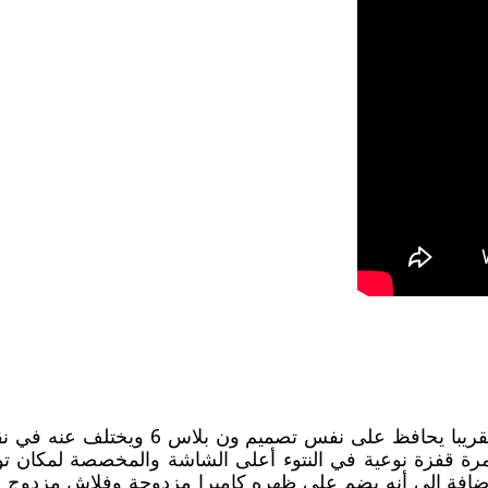
جاء هاتف ون بلس 6T بتصميم عصري مواكب 
ة قفزة نوعية في النتوء أعلى الشاشة والمخصصة لمكان تواج
ة إضافة إلى أنه يضم على ظهره كاميرا مزدوجة وفلاش مزدوج 