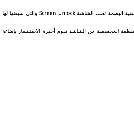
وكما ذكرت سابقا تم في هاتف ون بلس 6T الجديد التخلي على قارئ البصمة الموجود خلف الهاتف لتعتمد الشركة على تقنية البصمة تحت الشاشة Screen Unlock والتي سبقتها لها
نطقة المخصصة من الشاشة تقوم أجهزة الاستشعار بإضاءة