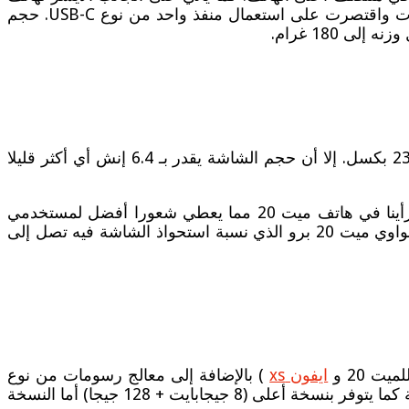
ون بلس 6T أزرار التحكم في الصوت وفي الجانب الآخر زر الطاقة أما من الأسفل فقد تخلت الشركة على منفذ السماعات واقتصرت على استعمال منفذ واحد من نوع USB-C. حجم
حافظت الشركة في هاتف ون بلس 6T على نفس شاشة النسخة السابقة من نوع Optic AMOLED، بكثافة 1080 في 2340 بكسل. إلا أن حجم الشاشة يقدر بـ 6.4 إنش أي أكثر قليلا
، وبنتوء Notch صغير جدا بحجم قطرة الماء تقريبا كما رأينا في هاتف ميت 20 مما يعطي شعورا أفضل لمستخدمي
الهاتف خاصة وأن ذلك انعكس على نسبة الشاشة من واجهة الهاتف التي تصل في الهاتف إلى 85.8% أي أعلى بكثير من هواوي ميت 20 برو الذي نسبة استحواذ الشاشة فيه تصل إلى
ايفون xs
) بالإضافة إلى معالج رسومات من نوع
Adreno 630. أما فيما يخص الذاكرة العشوائية للهاتف فهو يأتي برام 6 جيجابايت، بالإضافة إلى 128 جيجا بايت كذاكرة داخلية كما يتوفر بنسخة أعلى (8 جيجابايت + 128 جيجا) أما النسخة