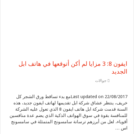
سماعات الأذن HUAWEI FreeBuds 5: أفضل سماعات أذن لاسلكية حقيقية ذات تصميم مبدع وجودة صوت عالية يمكنك الحصول عليها اليوم في المملكة العربية السعودية
هواوي تحافظ على ثبات عملياتها في 2022 وتحقق صافي أرباح 5.12 مليار دولار أمريكي
ايفون 8: 3 مزايا لم أكن أتوقعها في هاتف ابل
الجديد
جوالات
Last updated on 22/08/2017مع بدء تساقط ورق الشجر كل
خريف، ينتظر عشاق شركة ابل تقديمها لهاتف ايفون جديد، هذه
السنة قدمت شركة ابل هاتف ايفون 8 الذي تعول عليه الشركة
للمنافسة بقوة في سوق الهواتف الذكية الذي يضم عدة منافسين
أقوياء، لعل من أبرزهم ترسانة سامسونج المتمثلة في سامسونج
اس …