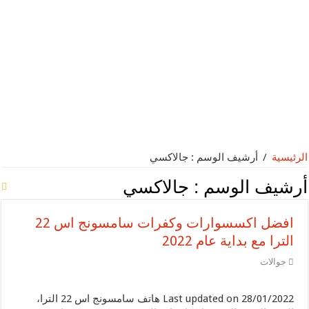
سماعات الأذن HUAWEI FreeBuds 5: أفضل سماعات أذن لاسلكية حقيقية ذات تصميم مبدع وجودة صوت عالية يمكنك الحصول عليها اليوم في المملكة العربية السعودية
هواوي تحافظ على ثبات عملياتها في 2022 وتحقق صافي أرباح 5.12 مليار دولار أمريكي
الرئيسية
/
أرشيف الوسم : جالاكسي
أرشيف الوسم :
جالاكسي
افضل اكسسوارات وكفرات سامسونج اس 22
الترا مع بداية عام 2022
جوالات
Last updated on 28/01/2022 هاتف سامسونج اس 22 الترا،