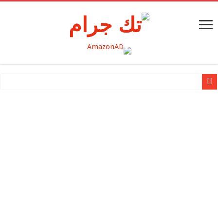
نظرة عميقة وحصرية على Nothing OS 2.5 Open Beta 2 +
Nothing تُعلن عن شحنها لمليونيّ منتج
Apple تقدم MacBook Air مقاس 15 إنش
Apple تكشف النقاب عن Mac Studio الجديد وتعزّز قدرات Mac Pro بشريحة Apple silicon
Apple تقدم شريحة M2 Ultra
بطاقة SanDisk® micro SD الجديدة سعة 1 تيرابايت لجهاز Nintendo SwitchTM تزود اللاعبين بمساحة تخزين أكبر لخوض المغامرات الجديدة في عالم Hyrule
مراجعة هاتف HUAWEI Mate X3: إتقان تجربة الهاتف الذكي القابل للطي على الشاشة الكبيرة
هواوي تطلق مجموعة جديدة من المنتجات الرائدة في حدث إطلاق سلسلة HUAWEI P60 في منطقة الشرق الأوسط وأفري