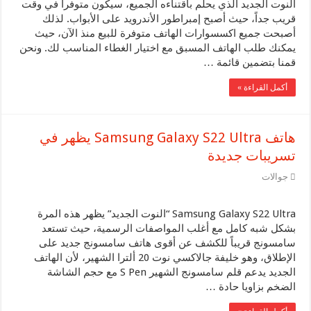
النوت الجديد الذي يحلم باقتناءه الجميع، سيكون متوفرا في وقت
قريب جداً، حيث أصبح إمبراطور الأندرويد على الأبواب. لذلك
أصبحت جميع اكسسوارات الهاتف متوفرة للبيع منذ الآن، حيث
يمكنك طلب الهاتف المسبق مع اختيار الغطاء المناسب لك. ونحن
قمنا بتضمين قائمة …
أكمل القراءة »
هاتف Samsung Galaxy S22 Ultra يظهر في
تسريبات جديدة
جوالات
Samsung Galaxy S22 Ultra “النوت الجديد” يظهر هذه المرة
بشكل شبه كامل مع أغلب المواصفات الرسمية، حيث تستعد
سامسونج قريباً للكشف عن أقوى هاتف سامسونج جديد على
الإطلاق، وهو خليفة جالاكسي نوت 20 ألترا الشهير، لأن الهاتف
الجديد يدعم قلم سامسونج الشهير S Pen مع حجم الشاشة
الضخم بزاويا حادة …