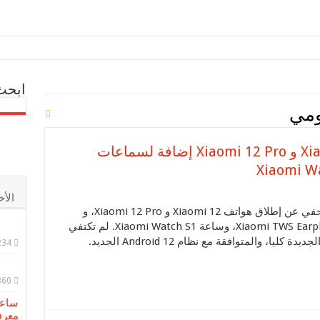
ابحث
مي
الإعلان عن هواتف Xiaomi 12/12X و Xiaomi 12 Pro إضافة لسماعات
الأخ
أعلنت شاومي ليلة الأمس خلال مؤتمر صحفي عن إطلاق هواتف Xiaomi 12 و Xiaomi 12 Pro، و
Xiaomi 12X، بالإضافة لسماعات Xiaomi TWS Earphones 3، وساعة Xiaomi Watch S1. لم تكتفي
شاومي هنا بل أعلنت عن واجهة MIUI 13 الجديدة كليا، والمتوافقة مع نظام Android 12 الجديد.
ة HUAWEI P60 في منطقة الشرق الأوسط وأفريقيا
234
360
معرف