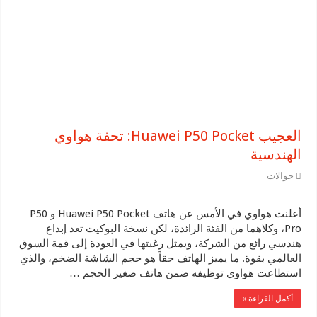
سماعات الأذن HUAWEI FreeBuds 5: أفضل سماعات أذن لاسلكية حقيقية ذات تصميم مبدع وجودة صوت عالية يمكنك الحصول عليها اليوم في المملكة العربية السعودية
هواوي تحافظ على ثبات عملياتها في 2022 وتحقق صافي أرباح 5.12 مليار دولار أمريكي
العجيب Huawei P50 Pocket: تحفة هواوي
الهندسية
جوالات
أعلنت هواوي في الأمس عن هاتف Huawei P50 Pocket و P50
Pro، وكلاهما من الفئة الرائدة، لكن نسخة البوكيت تعد إبداع
هندسي رائع من الشركة، ويمثل رغبتها في العودة إلى قمة السوق
العالمي بقوة. ما يميز الهاتف حقاً هو حجم الشاشة الضخم، والذي
استطاعت هواوي توظيفه ضمن هاتف صغير الحجم …
أكمل القراءة »