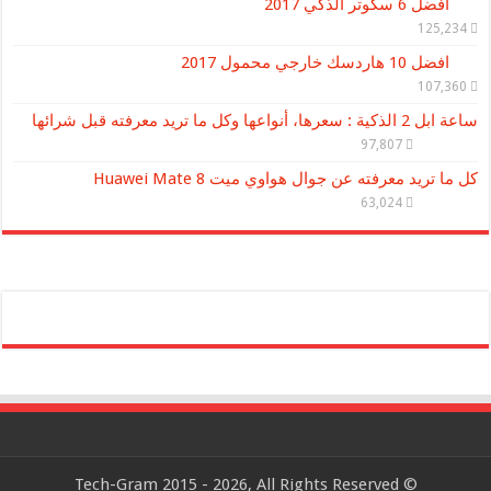
افضل 6 سكوتر الذكي 2017
125,234
افضل 10 هاردسك خارجي محمول 2017
107,360
ساعة ابل 2 الذكية : سعرها، أنواعها وكل ما تريد معرفته قبل شرائها
97,807
كل ما تريد معرفته عن جوال هواوي ميت Huawei Mate 8
63,024
© Tech-Gram 2015 - 2026, All Rights Reserved