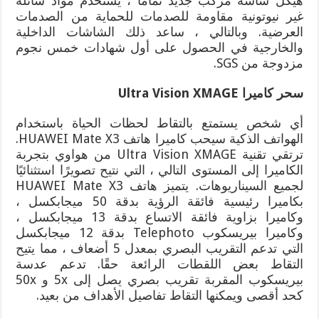
هيكل شاشة مركب جديد تمامًا ، يستخدم مواد سائلة
غير نيوتونية مقاومة للصدمات للحماية من الصدمات
العرضية. وبالتالي ، ساعد ذلك الشاشات الداخلية
والخارجية في الحصول على أول شهادات خمس نجوم
مزدوجة من SGS.
سحر كاميرا
Ultra Vision XMAGE
أي شخص يستمتع بالتقاط لحظات الحياة باستخدام
الهواتف الذكية سيحب كاميرا هاتف HUAWEI Mate X3.
ترتقي تقنية Ultra Vision XMAGE من هواوي بتجربة
الكاميرا إلى المستوى التالي ، التي نتيح تصويرًا استثنائيًا
لجميع السيناريوهات. يتميز هاتف HUAWEI Mate X3
بكاميرا رئيسية فائقة الرؤية بدقة 50 ميجابكسل ،
وكاميرا بزاوية فائقة الاتساع بدقة 13 ميجابكسل ،
وكاميرا بيريسكوب Telephoto بدقة 12 ميجابكسل
التي تدعم التقريب البصري بمعدل 5 أضعاف ، مما يتيح
التقاط بعض اللقطات الرائعة حقًا. تدعم عدسة
بيريسكوب المقربة تقريب بصري يصل إلى 5x و 50x
كحد أقصى ويمكنها التقاط تفاصيل الأهداف من بعيد.