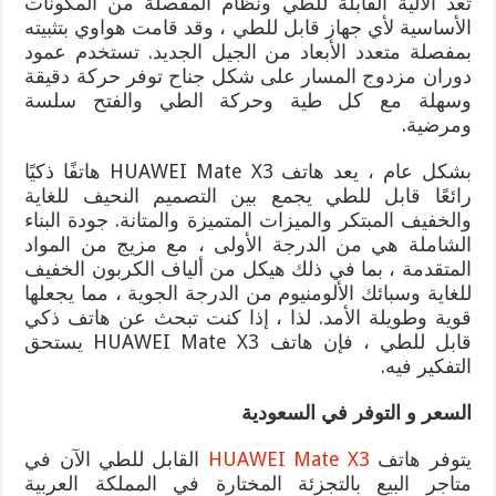
تعد الآلية القابلة للطي ونظام المفصلة من المكونات
الأساسية لأي جهاز قابل للطي ، وقد قامت هواوي بتثبيته
بمفصلة متعدد الأبعاد من الجيل الجديد. تستخدم عمود
دوران مزدوج المسار على شكل جناح توفر حركة دقيقة
وسهلة مع كل طية وحركة الطي والفتح سلسة
ومرضية.
بشكل عام ، يعد هاتف HUAWEI Mate X3 هاتفًا ذكيًا
رائعًا قابل للطي يجمع بين التصميم النحيف للغاية
والخفيف المبتكر والميزات المتميزة والمتانة. جودة البناء
الشاملة هي من الدرجة الأولى ، مع مزيج من المواد
المتقدمة ، بما في ذلك هيكل من ألياف الكربون الخفيف
للغاية وسبائك الألومنيوم من الدرجة الجوية ، مما يجعلها
قوية وطويلة الأمد. لذا ، إذا كنت تبحث عن هاتف ذكي
قابل للطي ، فإن هاتف HUAWEI Mate X3 يستحق
التفكير فيه.
السعر و التوفر في السعودية
يتوفر هاتف
HUAWEI Mate X3
القابل للطي الآن في
متاجر البيع بالتجزئة المختارة في المملكة العربية