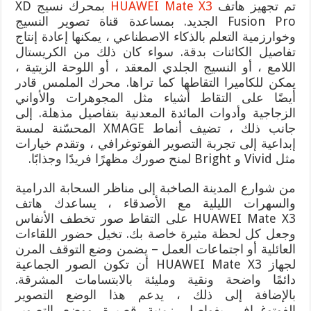
تم تجهيز هاتف
HUAWEI Mate X3
بمحرك نسيج XD
Fusion Pro الجديد. بمساعدة قناة تصوير النسيج
وخوارزمية التعلم بالذكاء الاصطناعي ، يمكنها إعادة إنتاج
تفاصيل الكائنات بدقة. سواء كان ذلك من الكريستال
اللامع ، أو النسيج الجلدي المعقد ، أو اللوحة الزيتية ،
يمكن للكاميرا التقاطها كما تراها. محرك الملمس قادر
أيضًا على التقاط أشياء مثل المجوهرات والأواني
الزجاجية وأدوات المائدة المعدنية بتفاصيل مذهلة. إلى
جانب ذلك ، تضيف أنماط XMAGE المحسّنة لمسة
إبداعية إلى تجربة التصوير الفوتوغرافي ، وتقدم خيارات
مثل Vivid و Bright لمنح صورك مظهرًا فريدًا وجذابًا.
من شوارع المدينة الصاخبة إلى مناظر السحابة الدرامية
والسهرات الليلية مع الأصدقاء ، يساعدك هاتف
HUAWEI Mate X3 على التقاط صور تخطف الأنفاس
وجعل كل لحظة مثيرة خاصة بك. تخيل حضور اللقاءات
العائلية أو اجتماعات العمل – يضمن وضع التوقف المرن
لجهاز HUAWEI Mate X3 أن تكون الصور الجماعية
دائمًا واضحة ونقية ومليئة بالابتسامات المشرقة.
بالإضافة إلى ذلك ، يدعم هذا الوضع التصوير
الفوتوغرافي بفواصل زمنية قصيرة ووضع التصوير