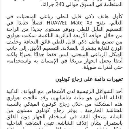
المنتظمة في السوق حوالي 240 جرامًا.
كأول هاتف ذكي قابل للطي رباعي المنحنيات في
العالم، يفتح HUAWEI Mate X3 فصلاً جديدًا في
التصميم القابل للطي ويوفر مستوى جديدًا من الراحة
من خلال حوافه الأربعة الدائرية الناعمة. تمكنت هواوي
من تصنيع هاتف ذكي قابل للطي فائق النحافة وخفيف
الوزن للغاية يشعرك بالصلابة. التصميم الأنيق، إلى جانب
الهيكل الرباعي المنحني، ليس فقط جذابًا بصريًا ولكنه
أيضًا يجعل الجهاز مريحًا في الإمساك به واستخدامه،
حتى لفترات طويلة.
تغييرات دائمة على زجاج كونلون
أحد الشواغل الرئيسية لدى الأشخاص مع الهواتف الذكية
القابلة للطي هو متانة شاشاتهم، وقد عالجت هواوي
هذه المشكلة من خلال زجاج كونلون المبتكر. بالنسبة
للشاشة الخارجية ، يوفر زجاج كونلون مستوى من
المتانة يمنحك الثقة في استخدام الجهاز دون القلق
باستمرار بشأن إتلاف الشاشة. تتبنى الشاشة الداخلية