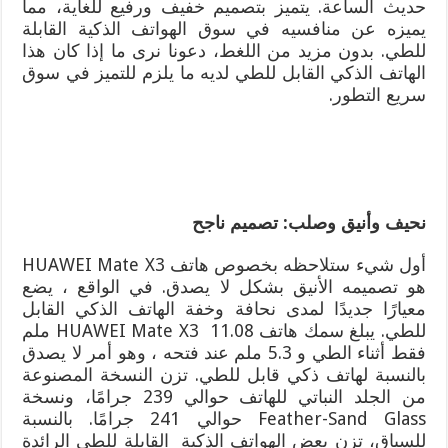
حديث الساعة. يتميز بتصميم خفيف ورفيع للغاية، مما
يميزه عن منافسيه في سوق الهواتف الذكية القابلة
للطي. بدون مزيد من اللغط، دعونا نرى ما إذا كان هذا
الهاتف الذكي القابل للطي لديه ما يلزم للتميز في سوق
سريع التطور.
نحيف وأنيق وصلب: تصميم ناجح
أول شيء ستلاحظه بخصوص هاتف HUAWEI Mate X3
هو تصميمه الأنيق بشكل لا يصدق. في الواقع ، يضع
معيارًا جديدًا لمدى نحافة وخفة الهاتف الذكي القابل
للطي. يبلغ سمك هاتف HUAWEI Mate X3 11.08 ملم
فقط أثناء الطي و 5.3 ملم عند فتحه ، وهو أمر لا يصدق
بالنسبة لهاتف ذكي قابل للطي. تزن النسخة المصنوعة
من الجلد النباتي للهاتف حوالي 239 جرامًا، ونسخة
Feather-Sand Glass حوالي 241 جرامًا. بالنسبة
للسياق، تزن بعض الهواتف الذكية القابلة للطي الرائدة