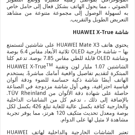
الضوئي ، مما يحول الهاتف بشكل فعال إلى حامل خاص
به لسهولة الوصول إلى مجموعة متنوعة من مشاهد
التعريض الطويل والتقريب.
شاشة
HUAWEI X-True
يحتوي هاتف HUAWEI Mate X3 على شاشتين لتستمتع
بها – شاشة خارجية OLED ثلاثية الأبعاد مقاس 6.4 بوصة
وشاشة OLED قابلة للطي مقاس 7.85 بوصة. تدعم كلتا
TM
الشاشتين 1.07 مليار لون وتقنية HUAWEI X-True
المبتكرة لتقديم تفاصيل واقعية أمامك مباشرةً. يستخدم
الهاتف أيضًا شاشة ذكية حساسة للضوء ودقة ألوان
قياسية احترافية، وهي أول شاشة مزدوجة في الصناعة
حاصلة على شهادة دقة الألوان من TÜV Rheinland.
بالإضافة إلى ذلك ، تدعم كل من الشاشات الداخلية
والخارجية كثافة بكسل عالية للغاية تبلغ 426 بكسل لكل
بوصة ومعدل تحديث متكيف 120 هرتز، مما يوفر تجربة
مشاهدة لا مثيل لها على الدوام.
تعتبر الشاشات الخارجية والداخلية لهاتف HUAWEI