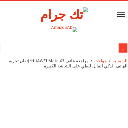
نظرة عميقة وحصرية على Nothing OS 2.5 Open Beta 2 +
الرئيسية
/
جوالات
/
مراجعة هاتف HUAWEI Mate X3: إتقان تجربة
الهاتف الذكي القابل للطي على الشاشة الكبيرة
Nothing تُعلن عن شحنها لمليونيّ منتج
Apple تقدم MacBook Air مقاس 15 إنش
Apple تكشف النقاب عن Mac Studio الجديد وتعزّز قدرات Mac Pro بشريحة Apple silicon
Apple تقدم شريحة M2 Ultra
بطاقة SanDisk® micro SD الجديدة سعة 1 تيرابايت لجهاز Nintendo SwitchTM تزود اللاعبين بمساحة تخزين أكبر لخوض المغامرات الجديدة في عالم Hyrule
مراجعة هاتف HUAWEI Mate X3: إتقان تجربة الهاتف الذكي القابل للطي على الشاشة الكبيرة
هواوي تطلق مجموعة جديدة من المنتجات الرائدة في حدث إطلاق سلسلة HUAWEI P60 في منطقة الشرق الأوسط وأفري