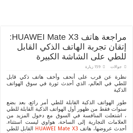
سماعات الأذن HUAWEI FreeBuds 5: أفضل سماعات أذن لاسلكية حقيقية ذات تصميم مبدع وجودة صوت عالية يمكنك الحصول عليها اليوم في المملكة العربية السعودية
هواوي تحافظ على ثبات عملياتها في 2022 وتحقق صافي أرباح 5.12 مليار دولار أمريكي
مراجعة هاتف HUAWEI Mate X3:
إتقان تجربة الهاتف الذكي القابل
للطي على الشاشة الكبيرة
جوالات
159 زيارة
نظرة عن قرب على أنحف وأخف هاتف ذكي قابل
للطي في العالم، الذي أحدث ثورة في سوق الهواتف
الذكية
طور الهواتف الذكية القابلة للطي أمر رائع. بعد بضع
سنوات فقط من ظهور أول الهواتف الذكية القابلة للطي
، اشتعلت المنافسة في السوق مع دخول المزيد من
العلامات التجارية إلى الساحة. هواوي ليست استثناء.
أحدث عروضها، هاتف
HUAWEI Mate X3
القابل للطي