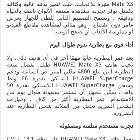
Mate X3 مثيرة للإعجاب، حيث تتميز بدقة عالية وكثافة
بكسل توفر تجربة مشاهدة ممتعة. الألوان نابضة بالحياة
ودقيقة ، ويسمح التصميم القابل للطي للجهاز بعرض
غامر دون انقطاع ، وهو مثالي لمشاهدة مقاطع الفيديو
أو ممارسة الألعاب أو تصفح الويب.
أداء قوي مع بطارية تدوم طوال اليوم
يعد عمر البطارية جانبًا مهمًا آخر في أي هاتف ذكي، ولا
يخيب هاتف HUAWEI Mate X3 ظنك. بفضل سعة
البطارية التي تبلغ 4800 مللي أمبير في الساعة ودعم
HUAWEI SuperCharge السلكي بقدرة 66 واط
وشحن HUAWEI SuperCharge اللاسلكي بقدرة 50
واط ، يمكن للجهاز أن يستمر بسهولة طوال يوم من
الاستخدام. عمر البطارية أكثر من كافٍ ، وخيارات
الشحن السريع تجعل من الملائم شحن البطارية عند
الضرورة.
تجربة مستخدم سلسة ومصقولة
يعمل هاتف HUAWEI Mate X3 على نظام EMUI 13.1