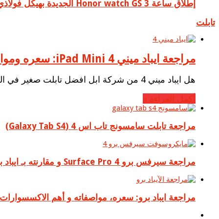
إطلاق ساعة Honor watch GS 3 الجديدة بهيكل فولاذي ومواصفات مطورة
تابلت
مراجعة ايباد ميني iPad Mini 4: سعره ومواصفاته
هل ايباد ميني 4 من شركة ابل افضل تابلت صغير في العالم مقارنة بسعره؟ تعرف على ذلك وأكثر في تقريرنا الشامل عن تحفة ابل الصغيرة آيباد iPad Mini 4
أكمل القراءة »
مراجعة تابلت سامسونج تاب اس 4 (Galaxy Tab S4)
مراجعة سيرفس برو 4 Surface Pro و مقارنته بـ ايباد برو؟
مراجعة ايباد برو: سعره، مواصفاته و أهم الاكسسوارات – d Pro Review