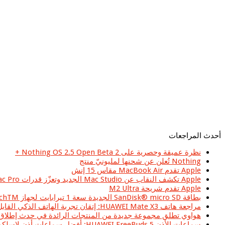
أحدث المراجعات
نظرة عميقة وحصرية على Nothing OS 2.5 Open Beta 2 +
Nothing تُعلن عن شحنها لمليونيّ منتج
Apple تقدم MacBook Air مقاس 15 إنش
Apple تكشف النقاب عن Mac Studio الجديد وتعزّز قدرات Mac Pro بشريحة Apple silicon
Apple تقدم شريحة M2 Ultra
بطاقة SanDisk® micro SD الجديدة سعة 1 تيرابايت لجهاز Nintendo SwitchTM تزود اللاعبين بمساحة تخزين أكبر لخوض المغامرات الجديدة في عالم Hyrule
مراجعة هاتف HUAWEI Mate X3: إتقان تجربة الهاتف الذكي القابل للطي على الشاشة الكبيرة
هواوي تطلق مجموعة جديدة من المنتجات الرائدة في حدث إطلاق سلسلة HUAWEI P60 في منطقة الشرق الأ
سماعات الأذن HUAWEI FreeBuds 5: أفضل سماعات أذن لاسلكية حقيقية ذات تصميم مبدع وجودة صوت عالية يمكنك الحصول عليها اليوم في المملكة العربية السعودية