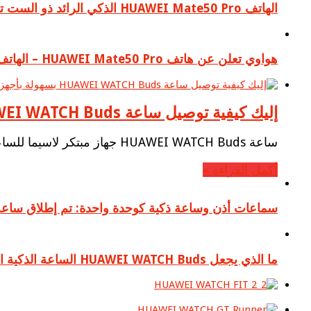
الهاتف HUAWEI Mate50 Pro الذكي الرائد ذو الست تقنيات المستقبلية
هواوي تعلن عن هاتف HUAWEI Mate50 Pro – الهاتف الذكي الرائد التكنولوجي المزود بكاميرا XMAGE فائقة الفتحة – Ultra Aperture XMAGE camera في الإمارات
إليك كيفية توصيل ساعة HUAWEI WATCH Buds بسهولة بأجهزة Android و iOS
ساعة HUAWEI WATCH Buds جهاز مبتكر لاسيما للساعات الذكية. من خلال دمج سماعات الأذن ذات …
أكمل القراءة »
سماعات أذن وساعة ذكية كوحدة واحدة: تم إطلاق ساعة HUAWEI WATCH Buds في الإمار
ما الذي يجعل HUAWEI WATCH Buds الساعة الذكية المتطورة مع سمّاعات أذن 2 في 1 رائدة في المملكة العربية السعودية؟