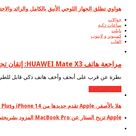
هواوي تطلق الجهاز اللوحي الأنيق بالكامل والرائد والاحترافي – HUAWEI MatePad Pro في د
جوالات
ساعات ذكية
تابلت
كمبيوتر و لابتوب
العاب
مراجعة هاتف HUAWEI Mate X3: إتقان تجربة الهاتف الذكي القابل للطي على الشاشة الكبيرة
نظرة عن قرب على أنحف وأخف هاتف ذكي قابل للطي ف
أكمل القراءة »
هلا بالأصفر. Apple تقدم جديدها من iPhone 14 وiPhone 14 Plus.
Apple تزيح الستار عن MacBook Pro المزود بشريحتي M2 Pro وM2 Max