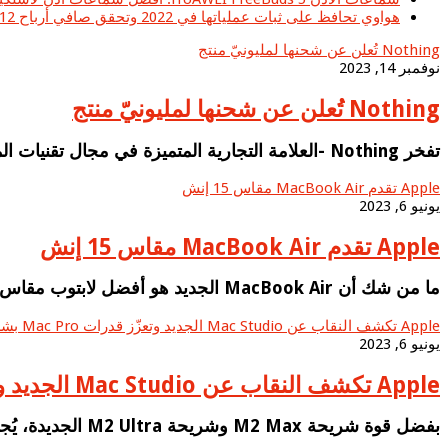
هواوي تحافظ على ثبات عملياتها في 2022 وتحقق صافي أرباح 5.12 مليار دولار أمريكي
Nothing تُعلن عن شحنها لمليونيّ منتج
نوفمبر 14, 2023
Nothing تُعلن عن شحنها لمليونيّ منتج
تفخر Nothing -العلامة التجارية المتميزة في مجال تقنيات المستهلك ومقرها لندن- بالإعلان عن أحدث إنجازا…
Apple تقدم MacBook Air مقاس 15 إنش
يونيو 6, 2023
Apple تقدم MacBook Air مقاس 15 إنش
ما من شك أن MacBook Air الجديد هو أفضل لابتوب مقاس 15 إنش في العالم، وذلك بفضل شاشة ريتنا ليكويد الو…
Apple تكشف النقاب عن Mac Studio الجديد وتعزّز قدرات Mac Pro بشريحة Apple silicon
يونيو 6, 2023
Apple تكشف النقاب عن Mac Studio الجديد وتعزّز قدرات Mac Pro بشريحة Apple silicon
بفضل قوة شريحة M2 Max وشريحة M2 Ultra الجديدة، يُجسّد Mac Studio قوة الأداء في تصميم مصغر، في حين يج…