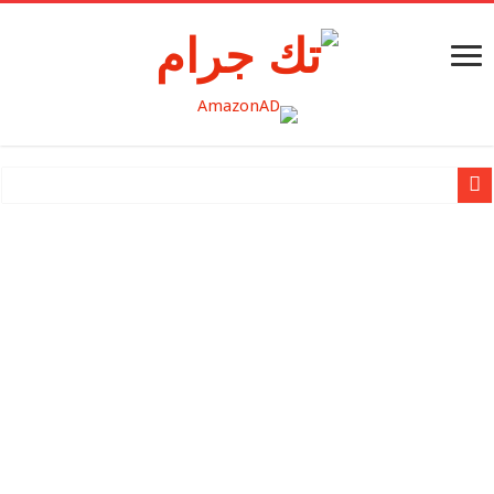
نظرة عميقة وحصرية على Nothing OS 2.5 Open Beta 2 +
Nothing تُعلن عن شحنها لمليونيّ منتج
Apple تقدم MacBook Air مقاس 15 إنش
Apple تكشف النقاب عن Mac Studio الجديد وتعزّز قدرات Mac Pro بشريحة Apple silicon
Apple تقدم شريحة M2 Ultra
بطاقة SanDisk® micro SD الجديدة سعة 1 تيرابايت لجهاز Nintendo SwitchTM تزود اللاعبين بمساحة تخزين أكبر لخوض المغامرات الجديدة في عالم Hyrule
مراجعة هاتف HUAWEI Mate X3: إتقان تجربة الهاتف الذكي القابل للطي على الشاشة الكبيرة
هواوي تطلق مجموعة جديدة من المنتجات الرائدة في حدث إطلاق سلسلة HUAWEI P60 في منطقة الشرق الأوسط وأفري