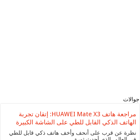
Apple تكشف النقاب عن
Mac Studio الجديد
Apple تقدم MacBook
وتعزّز قدرات Mac Pro
Air مقاس 15 إنش
بشريحة Apple silicon
مراجعة هاتف HUAWEI
Mate X3: إتقان تجربة
الهاتف الذكي القابل
Apple تقدم شريحة M2
للطي على الشاشة
Ultra
الكبيرة
جوالات
مراجعة هاتف HUAWEI Mate X3: إتقان تجربة
الهاتف الذكي القابل للطي على الشاشة الكبيرة
نظرة عن قرب على أنحف وأخف هاتف ذكي قابل للطي
في العالم، الذي أحدث ثورة …