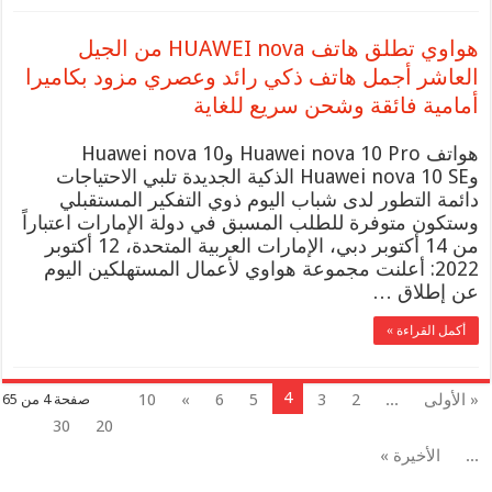
هواوي تطلق هاتف HUAWEI nova من الجيل
العاشر أجمل هاتف ذكي رائد وعصري مزود بكاميرا
أمامية فائقة وشحن سريع للغاية
هواتف Huawei nova 10 Pro وHuawei nova 10
وHuawei nova 10 SE الذكية الجديدة تلبي الاحتياجات
دائمة التطور لدى شباب اليوم ذوي التفكير المستقبلي
وستكون متوفرة للطلب المسبق في دولة الإمارات اعتباراً
من 14 أكتوبر دبي، الإمارات العربية المتحدة، 12 أكتوبر
2022: أعلنت مجموعة هواوي لأعمال المستهلكين اليوم
عن إطلاق …
أكمل القراءة »
4
« الأولى
...
2
3
5
6
»
10
صفحة 4 من 65
30
20
...
الأخيرة »